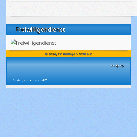
Freiwilligendienst
© 2024, TV Aldingen 1898 e.V.
↑↑↑
Freitag, 07. August 2026