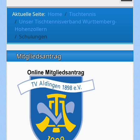
Aktuelle Seite:
Home
Tischtennis
Unser Tischtennisverband Württemberg-
Hohenzollern
Schulungen
Mitgliedsantrag