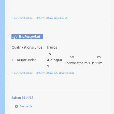
> www.fussball.de: 2013/14 Aktive Kreisliga A1
wfv-Bezirkspokal
Qualifikationsrunde:
freilos
TV
- SV
3:5
1. Hauptrunde:
Aldingen
Kornwestheim 1
n.11m.
1
> www.fussball.de: 2013/14 Aktive wfv-Bezirkspokal
Saison 2014/15
Details