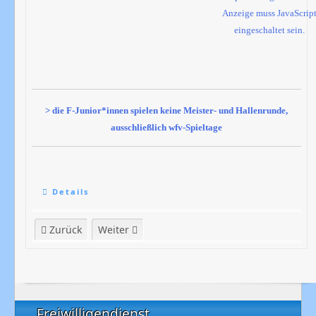
Anzeige muss JavaScrip
eingeschaltet sein.
> die F-Junior*innen spielen keine Meister- und Hallenrunde,
ausschließlich wfv-Spieltage
Details
Vorheriger Beitrag: Chronik: 2024/25 - F`2016/17-Juniorin
Nächster Beitrag: 2025/26 - G`2019-Junioren
Zurück
Weiter
Freiwilligendienst