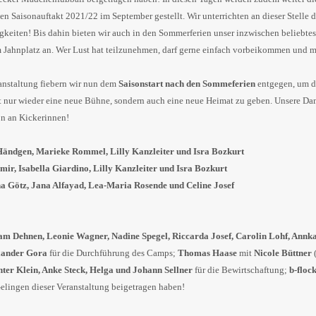
n Saisonauftakt 2021/22 im September gestellt. Wir unterrichten an dieser Stelle 
keiten! Bis dahin bieten wir auch in den Sommerferien unser inzwischen beliebte
 Jahnplatz an. Wer Lust hat teilzunehmen, darf gerne einfach vorbeikommen und 
anstaltung fiebern wir nun dem
Saisonstart nach den Sommeferien
entgegen, um d
 nur wieder eine neue Bühne, sondern auch eine neue Heimat zu geben. Unsere Da
on an Kickerinnen!
Händgen, Marieke Rommel, Lilly Kanzleiter und Isra Bozkurt
ir, Isabella Giardino, Lilly Kanzleiter und Isra Bozkurt
a Götz, Jana Alfayad, Lea-Maria Rosende und Celine Josef
m Dehnen, Leonie Wagner, Nadine Spegel, Riccarda Josef, Carolin Lohf, Annka
exander Gora
für die Durchführung des Camps;
Thomas Haase
mit
Nicole Büttner
(
ter Klein, Anke Steck, Helga und Johann Sellner
für die Bewirtschaftung;
b-floc
Gelingen dieser Veranstaltung beigetragen haben!