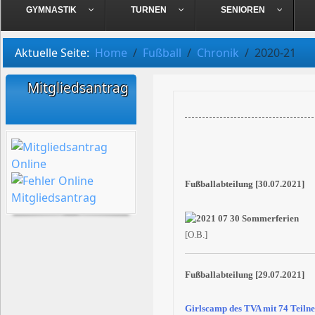
GYMNASTIK
TURNEN
SENIOREN
Aktuelle Seite:
Home
Fußball
Chronik
2020-21
Mitgliedsantrag
Fußballabteilung [30.07.2021]
[O.B.]
Fußballabteilung [29.07.2021]
Girlscamp des TVA mit 74 Teilne