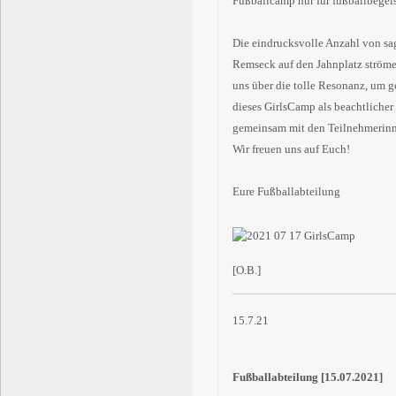
Fußballcamp nur für fußballbegeis
Die eindrucksvolle Anzahl von sa
Remseck auf den Jahnplatz ströme
uns über die tolle Resonanz, um 
dieses GirlsCamp als beachtlicher 
gemeinsam mit den Teilnehmerinne
Wir freuen uns auf Euch!
Eure Fußballabteilung
[O.B.]
15.7.21
Fußballabteilung [15.07.2021]