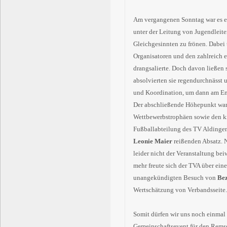
Am vergangenen Sonntag war es e
unter der Leitung von Jugendleit
Gleichgesinnten zu frönen. Dabei
Organisatoren und den zahlreich 
drangsalierte. Doch davon ließen 
absolvierten sie regendurchnässt 
und Koordination, um dann am End
Der abschließende Höhepunkt war
Wettbewerbstrophäen sowie den kn
Fußballabteilung des TV Aldingen
Leonie Maier
reißenden Absatz. 
leider nicht der Veranstaltung be
mehr freute sich der TVA über ein
unangekündigten Besuch von
Bez
Wertschätzung von Verbandsseite.
Somit dürfen wir uns noch einmal
Gemeinschaftsevent für den Remse