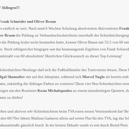
 Aldingen!!!
 Frank Schneider und Oliver Braun
 endlich so weit. Nach rund 6 Wochen Schulung absolvierten Aktivenleiter
Frank
ver Braun
die Prüfung zu Verbandsschiedsrichtern innerhalb der Schiedsrichtergr
r die Prüfung leider nicht bestanden hatte, konnte Oliver Braun mit 55,5 von 60 m
en. Noch erfolgreicher hingegen war das herausragende Ergebnis von Frank Schneid
unktzahl von 60 abzuliefern! Herzlichen Glückwunsch zu dieser Top-Leistung!
Schiedsrichter-Neulinge darf sich die Fußballfamilie des Turnvereins freuen. Diese
Igal Shamailov
mit auf den Jahnplatz, während sich
Marcel Naglo
als bereits etab
tte, zukünftig die Aldinger Farben zu vertreten! Diese vier Neu-Schiedsrichter erwe
dingen um den Routinier
Kosta Michalopoulos
zu einem tatendurstigen Quintett, da
hmen zu dürfen!
üften und aktiven wfv-Schiedsrichtern beim TVA einen neuen Vereinsrekord dar! Be
den 60/70er Jahren Mathias Gadarosi allein auf weiter Flur für den TVA, lag das Sc
analstraße gänzlich brach. In der letzten Dekade wurde es erst durch Bernd Preis 