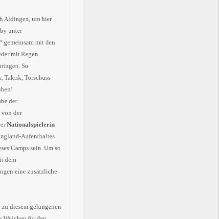
h Aldingen, um hier
by unter
!“ gemeinsam mit den
eder mit Regen
bringen. So
, Taktik, Torschuss
ühen!
be der
 von der
rer
Nationalspielerin
England-Aufenthaltes
ieses Camps sein. Um so
it dem
ngen eine zusätzliche
e zu diesem gelungenen
e Weichen für den