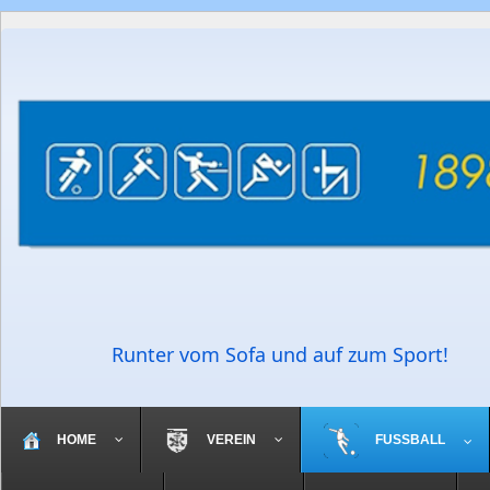
Runter vom Sofa und auf zum Sport!
HOME
VEREIN
FUSSBALL