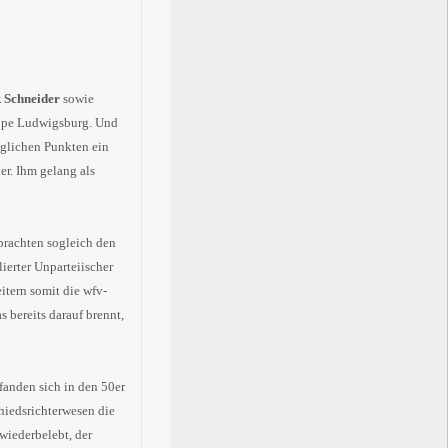
 Schneider
sowie
uppe Ludwigsburg. Und
öglichen Punkten ein
er. Ihm gelang als
 brachten sogleich den
lierter Unparteiischer
itern somit die wfv-
s bereits darauf brennt,
fanden sich in den 50er
hiedsrichterwesen die
wiederbelebt, der