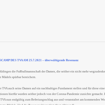
LSCAMP DES TVA AM 25.7.2021 – überwältigende Resonanz
 Aldingen die Fußballmannschaft der Damen, die seither ein nicht mehr wegzudenke
ie Mädels spürbar bereichern.
r TVA auch seine Damen auf ein nachhaltiges Fundament stellen und für diese eine
tionen hierfür wurden seither jedoch von der Corona-Pandemie zunichte gemacht. 
r TVA nun endgültig zum Befreiungsschlag aus und veranstaltet am kommenden Wo