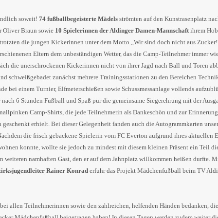
ndlich soweit!
74 fußballbegeisterte Mädels
strömten auf den Kunstrasenplatz nac
er Oliver Braun sowie
10 Spielerinnen der Aldinger Damen-Mannschaft
ihrem Hob
 trotzten die jungen Kickerinnen unter dem Motto „Wir sind doch nicht aus Zucker
erschienenen Eltern dem unbeständigen Wetter, das die Camp-Teilnehmer immer wi
sich die unerschrockenen Kickerinnen nicht von ihrer Jagd nach Ball und Toren ab
und schweißgebadet zunächst mehrere Trainingsstationen zu den Bereichen Technik
e bei einem Turnier, Elfmeterschießen sowie Schussmessanlage vollends aufzubl
 nach 6 Stunden Fußball und Spaß pur die gemeinsame Siegerehrung mit der Ausga
allpinken Camp-Shirts, die jede Teilnehmerin als Dankeschön und zur Erinnerung
 geschenkt erhielt. Bei dieser Gelegenheit fanden auch die Autogrammkarten unse
Nachdem die frisch gebackene Spielerin vom FC Everton aufgrund ihres aktuellen 
iwohnen konnte, wollte sie jedoch zu mindest mit diesem kleinen Präsent ein Teil d
en weiteren namhaften Gast, den er auf dem Jahnplatz willkommen heißen durfte. M
irksjugendleiter Rainer Konrad
erfuhr das Projekt Mädchenfußball beim TV Aldi
 bei allen Teilnehmerinnen sowie den zahlreichen, helfenden Händen bedanken, di
cker Mädchenfußball beigetragen haben! In diesen Tagen werden zudem weiter di