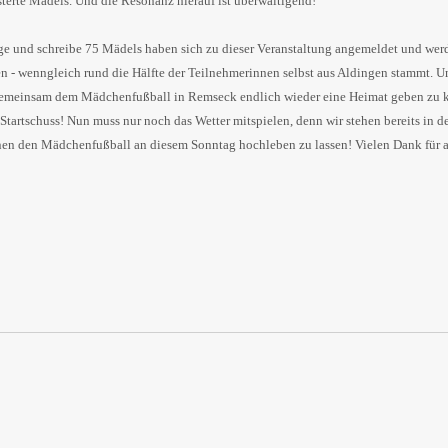
terte Mädels. Und die Resonanz hierauf ist überwältigend!
ge und schreibe 75 Mädels haben sich zu dieser Veranstaltung angemeldet und werd
n - wenngleich rund die Hälfte der Teilnehmerinnen selbst aus Aldingen stammt. U
gemeinsam dem Mädchenfußball in Remseck endlich wieder eine Heimat geben zu k
Startschuss! Nun muss nur noch das Wetter mitspielen, denn wir stehen bereits in d
n den Mädchenfußball an diesem Sonntag hochleben zu lassen! Vielen Dank für al