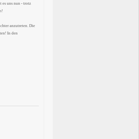
 es uns nun - trotz
n!
chter anzutreten. Die
ten! In den