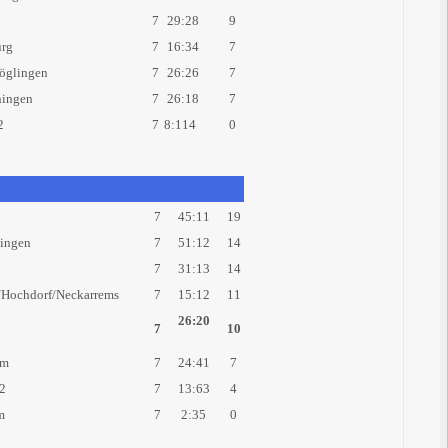
7
29:28
9
rg
7
16:34
7
öglingen
7
26:26
7
ingen
7
26:18
7
2
7
8:114
0
7
45:11
19
ingen
7
51:12
14
7
31:13
14
Hochdorf/Neckarrems
7
15:12
11
26:20
7
10
im
7
24:41
7
2
7
13:63
4
m
7
2:35
0