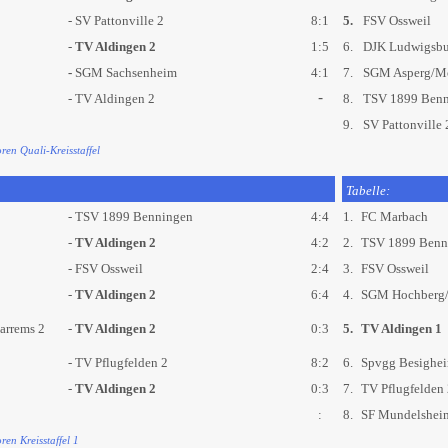
- SV Pattonville 2
8:1
5.
FSV Ossweil
-
TV Aldingen 2
1:5
6.
DJK Ludwigsbu
-
SGM Sachsenheim
4:1
7.
SGM Asperg/M
-
- TV Aldingen 2
8.
TSV 1899 Benn
9.
SV Pattonville 
en Quali-Kreisstaffel
Tabelle:
- TSV 1899 Benningen
4:4
1.
FC Marbach
-
TV Aldingen 2
4:2
2.
TSV 1899 Benn
- FSV Ossweil
2:4
3.
FSV Ossweil
-
TV Aldingen 2
6:4
4.
SGM Hochberg/
arrems 2
-
TV Aldingen 2
0:3
5.
TV Aldingen 1
- TV Pflugfelden 2
8:2
6.
Spvgg Besighe
-
TV Aldingen 2
0:3
7.
TV Pflugfelden 
:
8.
SF Mundelshei
en Kreisstaffel 1