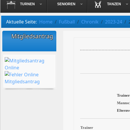
TURNEN
SENIOREN
TANZEN
Aktuelle Seite:
Home
Fußball
Chronik
2023-24
Mitgliedsantrag
Trainer
Mannsch
Elternv
Trainer