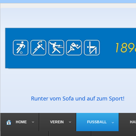
Runter vom Sofa und auf zum Sport!
HOME
VEREIN
FUSSBALL
HA