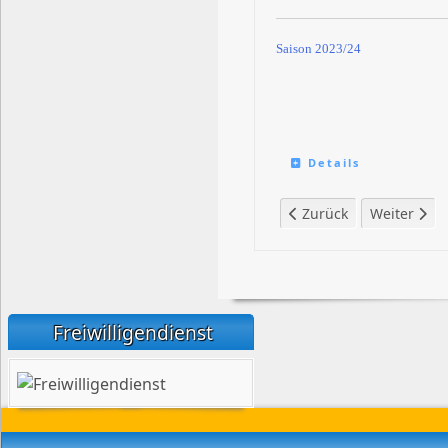
Saison 2023/24
Details
Vorheriger Beitrag: Chr
Nächster Be
Zurück
Weiter
Freiwilligendienst