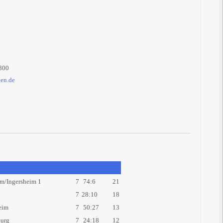
300
gen.de
m/Ingersheim 1
7
74:6
21
7
28:10
18
eim
7
50:27
13
urg
7
24:18
12