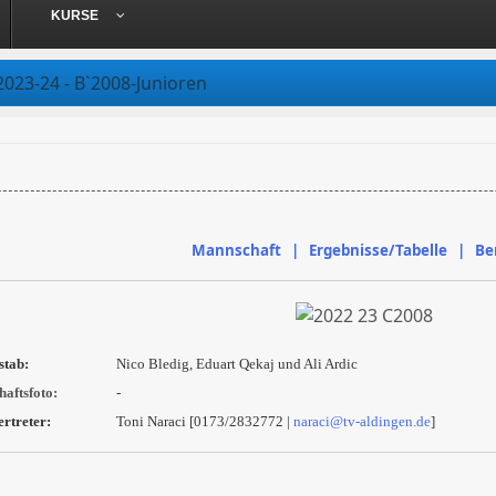
KURSE
2023-24 - B`2008-Junioren
Mannschaft | Ergebnisse/Tabelle | Be
stab:
Nico Bledig, Eduart Qekaj und Ali Ardic
aftsfoto:
-
ertreter:
Toni Naraci [
0173/2832772 |
naraci@tv-aldingen.de
]