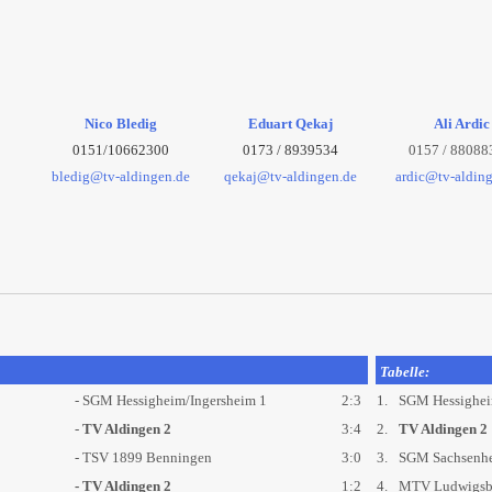
Nico Bledig
Eduart Qekaj
Ali Ardic
0151/10662300
0173 / 8939534
0157 / 88088
bledig@tv-aldingen.de
qekaj@tv-aldingen.de
ardic@tv-aldin
Tabelle:
- SGM Hessigheim/Ingersheim 1
2:3
1.
SGM Hessighei
-
TV Aldingen 2
3:4
2.
TV Aldingen 2
- TSV 1899 Benningen
3:0
3.
SGM Sachsenh
- TV Aldingen 2
1:2
4.
MTV Ludwigsb