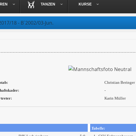
OREN
TANZEN
KURSE
2017/18 - B`2002/03-Jun.
stab:
Christian Beringer
aftskader:
-
treter:
Karin Müller
Tabelle: