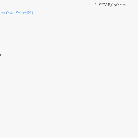
8.
SKV Eglosheim
en Quali-Kreisstaffel 1
 -