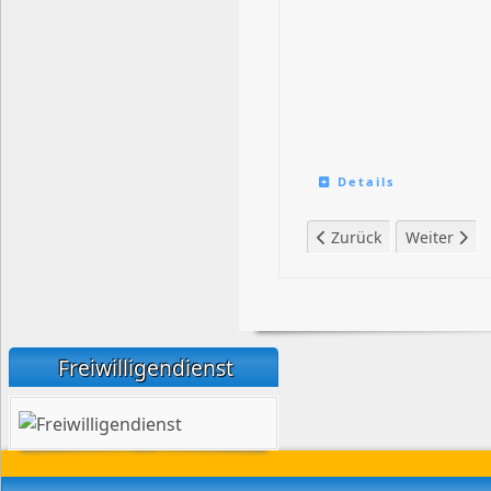
Details
Vorheriger Beitrag: Chr
Nächster Be
Zurück
Weiter
Freiwilligendienst