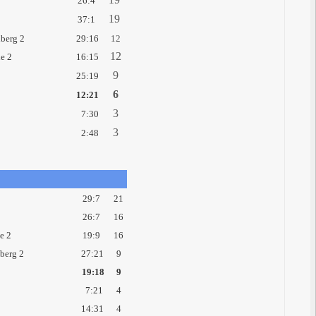
26:4
19
37:1
berg 2
29:16
12
12
e 2
16:15
9
25:19
6
12:21
3
7:30
3
2:48
29:7
21
26:7
16
le 2
19:9
16
berg 2
27:21
9
19:18
9
7:21
4
14:31
4