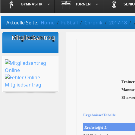
GYMNASTIK
TURNEN
SENI
Aktuelle Seite:
Home
Fußball
Chronik
2017-18
Mitgliedsantrag
Trainer
Mannsch
Elterver
Ergebnisse/Tabelle
Kreisstaffel 1: