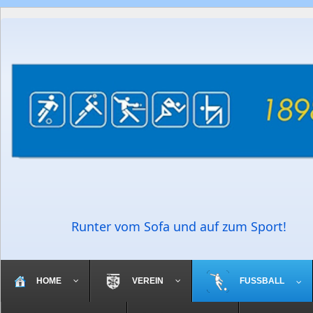
Runter vom Sofa und auf zum Sport!
HOME
VEREIN
FUSSBALL