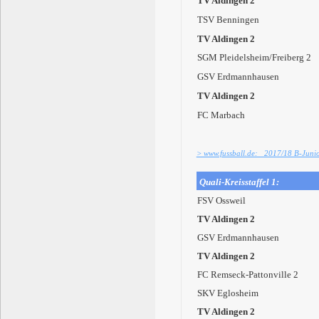
TV Aldingen 2
TSV Benningen
TV Aldingen 2
SGM Pleidelsheim/Freiberg 2
GSV Erdmannhausen
TV Aldingen 2
FC Marbach
> www.fussball.de: 2017/18 B-Junior
Quali-Kreisstaffel 1:
FSV Ossweil
TV Aldingen 2
GSV Erdmannhausen
TV Aldingen 2
FC Remseck-Pattonville 2
SKV Eglosheim
TV Aldingen 2