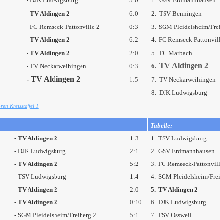
- DJK Ludwigsburg
5:0
1.
GSV Erdmannhausen
-
TV Aldingen 2
6:0
2.
TSV Benningen
-
FC Remseck-Pattonville 2
0:3
3.
SGM Pleidelsheim/Frei
-
TV Aldingen 2
6:2
4.
FC Remseck-Pattonvill
-
TV Aldingen 2
2:0
5.
FC Marbach
TV Aldingen 2
- TV Neckarweihingen
0:3
6.
-
TV Aldingen 2
1:5
7.
TV Neckarweihingen
8.
DJK Ludwigsburg
en Kreisstaffel 1
Tabelle:
-
TV Aldingen 2
1:3
1.
TSV Ludwigsburg
- DJK Ludwigsburg
2:1
2.
GSV Erdmannhausen
-
TV Aldingen 2
5:2
3.
FC Remseck-Pattonvil
- TSV Ludwigsburg
1:4
4.
SGM Pleidelsheim/Frei
-
TV Aldingen 2
2:0
5.
TV Aldingen 2
-
TV Aldingen 2
0:10
6.
DJK Ludwigsburg
- SGM Pleidelsheim/Freiberg 2
5:1
7.
FSV Ossweil