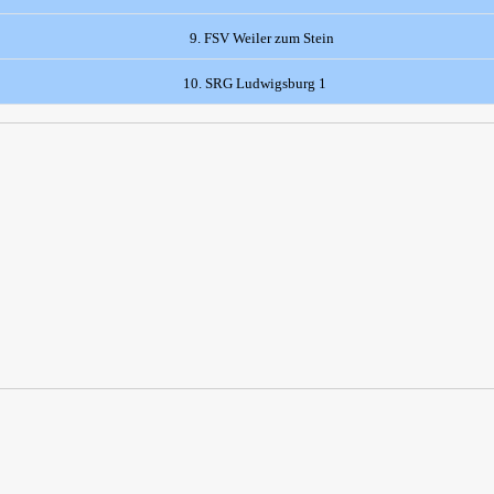
9. FSV Weiler zum Stein
10. SRG Ludwigsburg 1