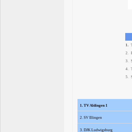
1.
T
2.
3.
S
4.
T
5.
S
1. TV Aldingen 1
2. SV Illingen
3. DJK Ludwigsburg