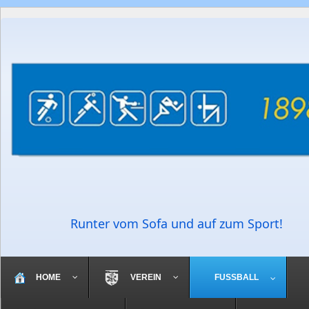
Runter vom Sofa und auf zum Sport!
HOME
VEREIN
FUSSBALL