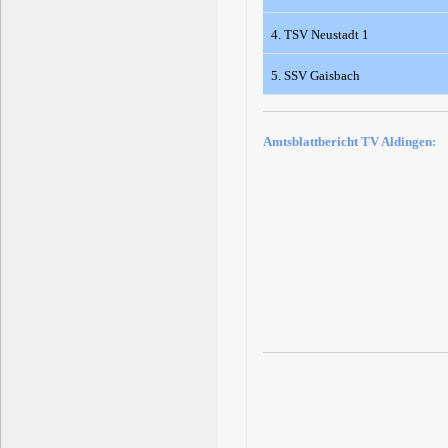
4. TSV Neustadt 1
5. SSV Gaisbach
Amtsblattbericht TV Aldingen: