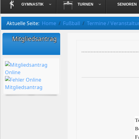
GYMNASTIK
TURNEN
SENIOREN
Aktuelle Seite:
Home
Fußball
Termine / Veranstalt
Mitgliedsantrag
T
B
F