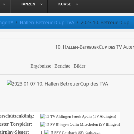
TANZEN
KURSE
ungen*
Hallen-BetreuerCup TVA
2023 10. BetreuerCup
10. Hallen-BetreuerCup des TV Aldi
Ergebnisse | Berichte | Bilder
orschützenkönig:
Faruk Aydin (TV Aldingen)
ester Torspieler:
Colin Mitschelen (SV Illingen)
airplay-Sieger:
1.
SSV Gaisbach