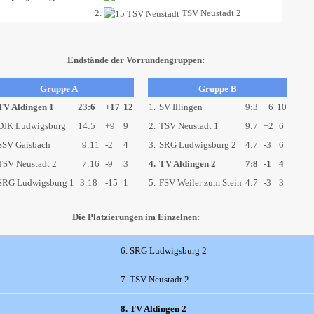
2.
TSV Neustadt 2
Endstände der Vorrundengruppen:
Gruppe A
Gruppe B
V Aldingen 1
23:6
+17
12
1.
SV Illingen
9:3
+6
10
DJK Ludwigsburg
14:5
+9
9
2.
TSV Neustadt 1
9:7
+2
6
SV Gaisbach
9:11
-2
4
3.
SRG Ludwigsburg 2
4:7
-3
6
SV Neustadt 2
7:16
-9
3
4.
TV Aldingen 2
7:8
-1
4
RG Ludwigsburg 1
3:18
-15
1
5.
FSV Weiler zum Stein
4:7
-3
3
Die Platzierungen im Einzelnen:
6. SRG Ludwigsburg 2
7. TSV Neustadt 2
8. TV Aldingen 2