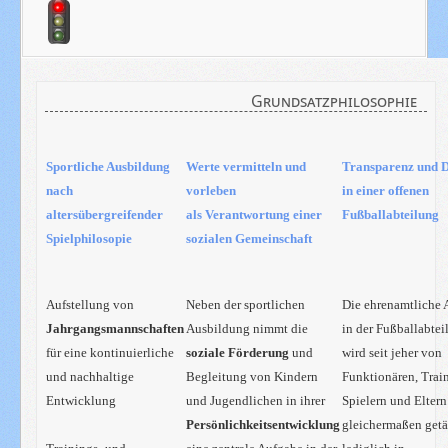
Grundsatzphilosophie
Sportliche Ausbildung
Werte vermitteln und
Transparenz und 
nach
vorleben
in einer offenen
altersübergreifender
als
Verantwortung einer
Fußballabteilung
Spielphilosopie
sozialen Gemeinschaft
Aufstellung von
Neben der sportlichen
Die ehrenamtliche 
Jahrgangsmannschaften
Ausbildung nimmt die
in der Fußballabtei
für eine kontinuierliche
soziale Förderung
und
wird seit
jeher von
und nachhaltige
Begleitung von Kindern
Funktionären, Train
Entwicklung
und Jugendlichen in ihrer
Spielern und Eltern
Persönlichkeitsentwicklung
gleichermaßen
getä