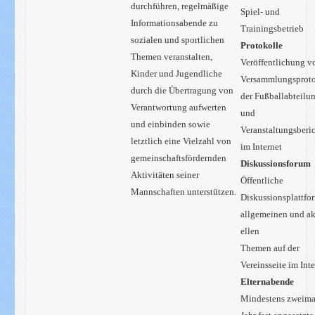
durchführen, regelmäßige
Spiel- und
Informationsabende zu
Trainingsbetrieb
sozialen und sportlichen
Protokolle
Themen veranstalten,
Veröffentlichung v
Kinder und Jugendliche
Versammlungsproto
durch die Übertragung von
der Fußballabteilu
Verantwortung aufwerten
und
und einbinden sowie
Veranstaltungsberi
letztlich eine Vielzahl von
im Internet
gemeinschaftsfördernden
Diskussionsforum
Aktivitäten seiner
Öffentliche
Mannschaften unterstützen.
Diskussionsplattfo
allgemeinen und a
ellen
Themen auf der
Vereinsseite im Inte
Elternabende
Mindestens zweima