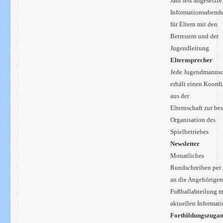
Jahr fest angesetzte
Informationsabend
für Eltern mit den
Betreuern und der
Jugendleitung
Elternsprecher
Jede Jugendmannsc
erhält einen Koordi
aus der
Elternschaft zur be
Organisation des
Spielbetriebes
Newsletter
Monatliches
Rundschreiben per
an die Angehörigen
Fußballabteilung m
aktuellen Informat
Fortbildungszuga