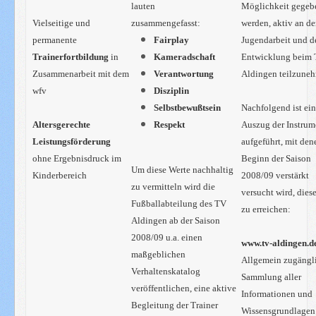
lauten
Möglichkeit gegeb
Vielseitige und
zusammengefasst:
werden, aktiv an
de
permanente
Fairplay
Jugendarbeit und d
Trainerfortbildung
in
Kameradschaft
Entwicklung beim
Zusammenarbeit mit dem
Verantwortung
Aldingen
teilzune
wfv
Disziplin
Selbstbewußtsein
Nachfolgend ist ei
Altersgerechte
Respekt
Auszug der Instrum
Leistungsförderung
aufgeführt, mit den
ohne Ergebnisdruck im
Beginn der Saison
Um diese Werte nachhaltig
Kinderbereich
2008/09
verstärkt
zu vermitteln wird die
versucht wird, diese
Fußballabteilung des TV
zu erreichen:
Aldingen ab der Saison
2008/09 u.a. einen
www.tv-aldingen.d
maßgeblichen
Allgemein zugängl
Verhaltenskatalog
Sammlung aller
veröffentlichen, eine aktive
Informationen und
Begleitung der Trainer
Wissensgrundlage