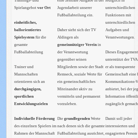
Trainings- und
eine zentrale Aufgabe in der
lediglich in
Spielangebot
vor Ort
Jugendarbeit unserer
unterschiedlichen
Fußballabteilung ein.
Funktionen
mit
einheitliches,
unterschiedlichen
ballorientiertes
Daher sieht sich der TV
Aufgaben und
Spielsystem
für die
Aldingen als
Verantwortungen.
gesamte
gemeinnütziger Verein
in
Fußballabteilung
der Verantwortung
Dieses Engagemen
gegenüber seinen
unterstützt der TV
Trainer und
Mitgliedern sowie der Stadt
er als transparente
Mannschaften
Remseck, soziale Werte für
Gemeinschaft eine
orientieren sich an
ein gemeinschaftliches
Kommunikations-Vi
durchgängigen,
Miteinander aktiv zu
anbietet, bei der je
sportlichen
vermitteln und permanent
Information öffentl
Entwicklungszielen
vorzuleben.
zugänglich
gemacht
Individuelle Förderung
Die
grundlegenden
Werte
Damit soll jeder
des einzelnen Spielers im
nach denen sich die gesamte
interessierten und
Rahmen der Mannschaft
Fußballabteilung ausrichtet,
engagierten
Person