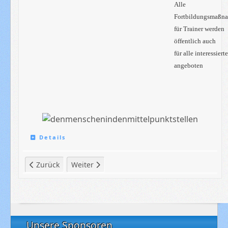
Alle
Fortbildungsmaßn
für Trainer werden
öffentlich auch
für alle interessiert
angeboten
Details
Vorheriger Beitrag: 2019/20 - Mädchenfußball
Nächster Beitrag: Chronik: 2019/20 - Abteilun
Zurück
Weiter
Unsere Sponsoren