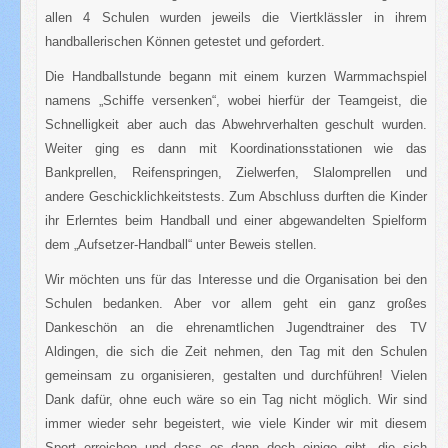
allen 4 Schulen wurden jeweils die Viertklässler in ihrem
handballerischen Können getestet und gefordert.
Die Handballstunde begann mit einem kurzen Warmmachspiel
namens „Schiffe versenken“, wobei hierfür der Teamgeist, die
Schnelligkeit aber auch das Abwehrverhalten geschult wurden.
Weiter ging es dann mit Koordinationsstationen wie das
Bankprellen, Reifenspringen, Zielwerfen, Slalomprellen und
andere Geschicklichkeitstests. Zum Abschluss durften die Kinder
ihr Erlerntes beim Handball und einer abgewandelten Spielform
dem „Aufsetzer-Handball“ unter Beweis stellen.
Wir möchten uns für das Interesse und die Organisation bei den
Schulen bedanken. Aber vor allem geht ein ganz großes
Dankeschön an die ehrenamtlichen Jugendtrainer des TV
Aldingen, die sich die Zeit nehmen, den Tag mit den Schulen
gemeinsam zu organisieren, gestalten und durchführen! Vielen
Dank dafür, ohne euch wäre so ein Tag nicht möglich. Wir sind
immer wieder sehr begeistert, wie viele Kinder wir mit diesem
Sport erreichen und dass es dann doch einige gibt, die sich