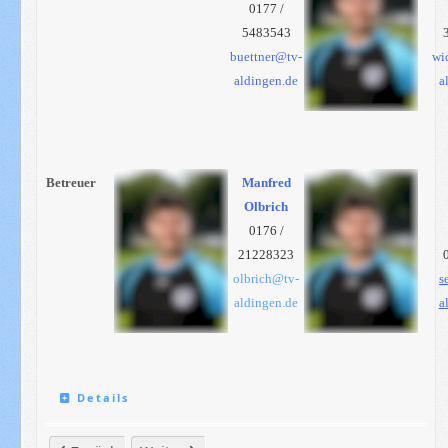
0177 /
5483543
buettner@tv-
wi
aldingen.de
a
Betreuer
Manfred
Olbrich
0176 /
21228323
olbrich@tv-
s
aldingen.de
a
Details