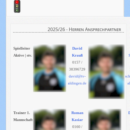
2025/26 - Herren Ansprechpartner
Spielleiter
David
Aktive | stv.
Krauß
0157 /
38396729
david@tv-
sc
aldingen.de
a
Trainer 1.
Roman
Mannschaft
Kasiar
0160 /