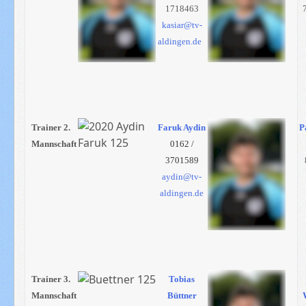
1718463
kasiar@tv-
aldingen.de
Trainer 2.
Faruk Aydin
P
Mannschaft
0162 /
3701589
aydin@tv-
aldingen.de
Trainer 3.
Tobias
Mannschaft
Büttner