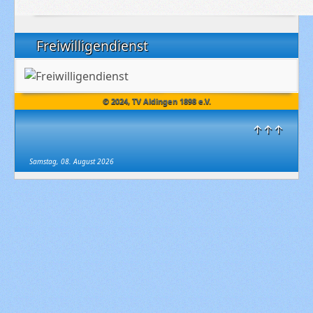
Freiwilligendienst
© 2024, TV Aldingen 1898 e.V.
↑↑↑
Samstag, 08. August 2026