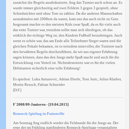
zunächst die Regeln ausdiskutierte, fing das Turnier auch schon an. Es
wurde immer gleichzeitig auf zwei Feldern 3 gegen 3 gespielt, ohne
Schiedsrichter und ohne Tore zu zählen. Da die anderen Mannschaften
ausnahmslos mit 2008ern da waren, kam uns das auch nicht zu Gute.
Insgesamt machte es den meisten Kids zwar Spaß, da es für viele auch
das erste Turnier war, trotzdem sollte man sich überlegen, ob das
wirklich der richtige Weg ist, den Kindern Fußball beizubringen. Auch
wenn es schön war, das am Ende alle Teilnehmer Sieger waren und die
gleichen Pokale bekamen, ist es trotzdem sinnvoller, die Turniere nach
den bewährten Regeln durchzuführen, da wir aus eigener Erfahrung
sagen können, dass das den Jungs mehr Spaß macht und auch für die
Entwicklung von Vorteil ist. Nichtsdestotrotz war es für die vielen
Debütanten sicherlich eine tolle Erfahrung!
Es spielten: Luka Antunovic, Adrian Eberle, Toni Juric, Julius Klaiber,
Moritz Reusch, Fabian Schneider
[D.F.]
F`2008/09-Junioren - [19.04.2015]
Remseck-Spieltag in Pattonville
Am Sonntag fing endlich wieder die Feldrunde für die Jungs an. Der
erste der im Frühling stattfindeten Remseck-Spieltage veranstaltete