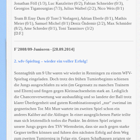
Jonathan Föll (1/3), Luc Kanzleiter (0/2), Fabian Schneider (0/3),
Georgios Tiganourgias (7/3), Julius Waibel (2/2), Nico Weis (0/1)
Team B:Eray Duru (0 Tore/3 Vorlagen), Adrian Eberle (0/1), Mathis
Meier (0/1), Samuel Michel (0/1) Deniz Özdemir (2/2), Max Schmider
(8/2), Arne Schreder (0/1), Toni Taraninov (3/2)
[D.F.]
F`2008/09-Junioren - [28.09.2014]
2. wfv-Spieltag – wieder ein voller Erfolg!
Sonntagfrüh um 9 Uhr waren wir wieder in Renningen zu einem WFV-
Spieltag eingeladen. Doch trotz des frühen Turnierbeginns schienen
die Jungs ausgeschlafen zu sein (im Gegensatz zu manchen Trainern
und Eltern) und fingen gegen Kleinsachsenheim stark an. Lediglich
die Chancenverwertung war ausbaufähig und so landete der Ball trotz
klarer Überlegenheit und gutem Kombinationsspiel „nur“ zweimal im
gegnerischen Tor. Mit Murr wartete im zweiten Spiel schon ein
anderes Kaliber auf die Aldinger. In einer ausgeglichenen Partie teilte
man sich letztendlich torlos die Punkte. Im dritten Spiel zeigten
unsere Jungs gegen den TSV Wiernsheim, dass sie auch gegen starke
Gegner treffen können und fuhren den nächsten Erfolg auf dem Weg
zum zweiten Turniersieg in Folge ein. Gegen Schafhausen zeigten sie