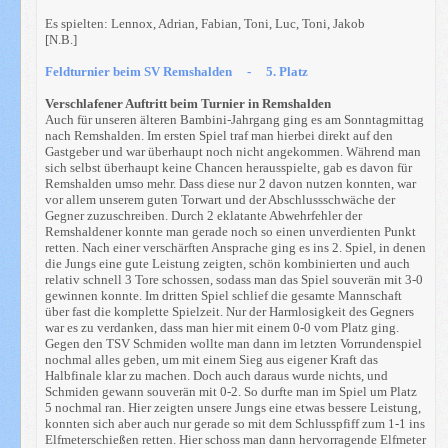
Es spielten: Lennox, Adrian, Fabian, Toni, Luc, Toni, Jakob
[N.B.]
Feldturnier beim SV Remshalden - 5. Platz
Verschlafener Auftritt beim Turnier in Remshalden
Auch für unseren älteren Bambini-Jahrgang ging es am Sonntagmittag
nach Remshalden. Im ersten Spiel traf man hierbei direkt auf den
Gastgeber und war überhaupt noch nicht angekommen. Während man
sich selbst überhaupt keine Chancen herausspielte, gab es davon für
Remshalden umso mehr. Dass diese nur 2 davon nutzen konnten, war
vor allem unserem guten Torwart und der Abschlussschwäche der
Gegner zuzuschreiben. Durch 2 eklatante Abwehrfehler der
Remshaldener konnte man gerade noch so einen unverdienten Punkt
retten. Nach einer verschärften Ansprache ging es ins 2. Spiel, in denen
die Jungs eine gute Leistung zeigten, schön kombinierten und auch
relativ schnell 3 Tore schossen, sodass man das Spiel souverän mit 3-0
gewinnen konnte. Im dritten Spiel schlief die gesamte Mannschaft
über fast die komplette Spielzeit. Nur der Harmlosigkeit des Gegners
war es zu verdanken, dass man hier mit einem 0-0 vom Platz ging.
Gegen den TSV Schmiden wollte man dann im letzten Vorrundenspiel
nochmal alles geben, um mit einem Sieg aus eigener Kraft das
Halbfinale klar zu machen. Doch auch daraus wurde nichts, und
Schmiden gewann souverän mit 0-2. So durfte man im Spiel um Platz
5 nochmal ran. Hier zeigten unsere Jungs eine etwas bessere Leistung,
konnten sich aber auch nur gerade so mit dem Schlusspfiff zum 1-1 ins
Elfmeterschießen retten. Hier schoss man dann hervorragende Elfmeter