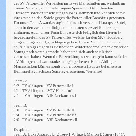
der SV Pattonville. Wir reisten mit zwei Manschaften an, weshalb an
diesem Spieltag auch viele jüngere Spieler ihr Debüt feierten.
Trotzdem spielten unsere Jungs super zusammen und konnten somit
ihre ersten beiden Spiele gegen die Pattonviller Bambinis gewinnen.
Für unser Team A war das sogleich das schwerste und knappste Spiel,
denn in den zwei darauffolgenden konnten sie zwei Kantersiege
einfahren. Auch unser Team B musste sich lediglich den älteren F-
Jugendspielern des SV Pattonvilles, welche für den SKV Hochberg
eingesprungen sind, geschlagen geben. Unsere Spieler haben uns
heute allen gezeigt dass sie über den Winter nochmal einen ordentlich
Sprung nach vorne gemacht haben und sich auch spielerisch
verbessert haben. Wenn die Entwicklung so weiter geht kann sich der
TV Aldingen auf zwei starke Jahrgänge freuen. Beide Aldinger
Mannschaften können somit nun erhobenen Hauptes bei unserem
Heimspieltag nächsten Sonntag erscheinen. Weiter so!
Team A:
3:2 TV Aldingen – SV Pattonville I
12:1 TV Aldingen – SGV Hochdorf
7:1 TV Aldingen – VfB Neckarrems I
Team B:
8:0 TV Aldingen – SV Pattonville II
3:4 TV Aldingen – SV Pattonville F3
2:0 TV Aldingen – VfB Neckarrems II
Es spielten:
Team A: Luka Antunovic (2 Tore/1 Vorlage), Marlon Büttner (10/ 1),