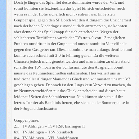
Doch je länger das Spiel lief desto dominanter wurde der VFL und
somit konnten sie letztendlich das Spiel für sich entscheiden, auch
wenn es in der Höhe sicherlich nicht verdient war. Im letzten
Gruppenspiel gegen den SF Lorch war den Aldingern die Unsicherheit
nach der hohen Niederlage zuvor deutlich anzumerken, sie konnten
aber dennoch das Spiel knapp für sich entscheiden. Wegen der
schlechteren Tordifferenz wurde der TVA trotz 9 von 12 möglichen
Punkten nur dritter in der Gruppe und musste somit im Viertelfinale
gegen den Gastgeber ran. Diesen dominierte man anfangs deutlich und
konnte auch schnell mit 2:0 in Führung gehen. Da die weiteren
Chancen jedoch nicht genutzt wurden und man hinten zu offen stand
schaffte der TSV noch in der Schlussminute den Ausgleich. Somit
musste das Neunmeterschießen entscheiden. Hier verließ uns in
traditioneller Aldinger Manier das Glück und wir mussten uns mit 3:2
geschlagen geben. Dennoch ist den Jungs kein Vorwurf zu machen, da
im Neunmeterschießen nur das Glück entscheidet und dieses heute
leider auf Seiten der Schmidener war. Nun können sie sich auf ihr
letztes Turnier als Bambinis freuen, ehe sie nach der Sommerpause in
der F-Jugend durchstarten.
Gruppenphase:
2.1 TV Aldingen – TSV RSK Esslingen II
6:0 TV Aldingen – TSV Steinbach
0:4 TV Aldingen – VFL Sindelfingen