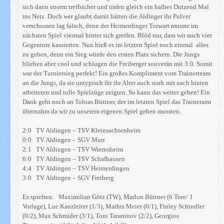
sich dann enorm treffsicher und trafen gleich ein halbes Dutzend Mal
ins Netz. Doch wer glaubt damit hätten die Aldinger ihr Pulver
verschossen lag falsch, denn der Heimerdinger Torwart musste im
nächsten Spiel viermal hinter sich greifen. Blöd nur, dass wir auch vier
Gegentore kassierten. Nun hieß es im letzten Spiel noch einmal alles
zu geben, denn ein Sieg würde den ersten Platz sichern. Die Jungs
blieben aber cool und schlugen die Freiberger souverän mit 3:0. Somit
war der Turniersieg perfekt! Ein großes Kompliment vom Trainerteam
an die Jungs, da sie untypisch für ihr Alter auch stark mit nach hinten
arbeiteten und tolle Spielzüge zeigten. So kann das weiter gehen! Ein
Dank geht noch an Tobias Büttner, der im letzten Spiel das Traineramt
übernahm da wir zu unserem eigenen Spiel gehen mussten.
2:0 TV Aldingen – TSV Kleinsachsenheim
0:0 TV Aldingen – SGV Murr
2:1 TV Aldingen – TSV Wiernsheim
6:0 TV Aldingen – TSV Schafhausen
4:4 TV Aldingen – TSV Heimerdingen
3:0 TV Aldingen – SGV Freiberg
Es spielten: Maximilian Götz (TW), Marlon Büttner (6 Tore/ 1
Vorlage), Luc Kanzleiter (1/3), Mathis Meier (0/1), Finley Schindler
(0/2), Max Schmider (3/1), Toni Taraninov (2/2), Georgios