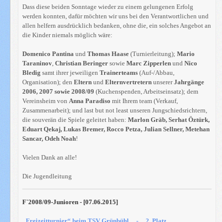
Dass diese beiden Sonntage wieder zu einem gelungenen Erfolg
werden konnten, dafür möchten wir uns bei den Verantwortlichen und
allen helfern ausdrücklich bedanken, ohne die, ein solches Angebot an
die Kinder niemals möglich wäre:
Domenico Pantina
und
Thomas Haase
(Turnierleitung);
Mario
Taraninov
,
Christian Beringer
sowie
Marc Zipperlen
und
Nico
Bledig
samt ihrer jeweiligen
Trainerteams
(Auf-/Abbau,
Organisation); den
Eltern
und
Elternvertretern
unserer
Jahrgänge
2006, 2007 sowie 2008/09
(Kuchenspenden, Arbeitseinsatz); dem
Vereinsheim von
Anna Paradiso
mit Ihrem team (Verkauf,
Zusammenarbeit); und last but not least unseren Jungschiedsrichtern,
die souverän die Spiele geleitet haben:
Marlon Gräb, Serhat Öztürk,
Eduart Qekaj, Lukas Bremer, Rocco Petza, Julian Sellner, Metehan
Sancar, Odeh Noah
!
Vielen Dank an alle!
Die Jugendleitung
F`2008/09-Junioren - [07.06.2015]
„Freizeitturnier“ beim TSV Grünbühl - 2. Platz