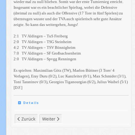
wieder mal zu null blieben. Somit war der erste Turniersieg erreicht.
Insgesamt war es ein beachtlicher Spieltag, wobei die Defensive
(dreimal zu null) als auch die Offensive (17 Tore in fünf Spielen) zu
überzeugen wusste und der TVA auch spielerisch sehr gute Ansätze
zeigte. So kann das weitergehen, Jungs!
2:1 TV Aldingen – TuS Freiberg
2:0 TV Aldingen – TSG Steinheim
4:2 TV Aldingen – TSV Bönnigheim
7:0 TV Aldingen – SF Großsachsenheim
2:0 TV Aldingen – Spvgg Renningen
Es spielten: Maximilian Götz (TW), Marlon Büttner (3 Tore/ 4
Vorlagen), Eray Duru (0/2), Luc Kanzleiter (0/1), Max Schmider (3/1),
Toni Taraninov (0/3), Georgios Tiganourgias (6/2), Julius Waibel (5/1)
[D.F.]
Details
Vorheriger Beitrag: Chronik: 2014/15 - F`2006-Junioren
Nächster Beitrag: Chronik: 2014/15 - E`2005-J
Zurück
Weiter