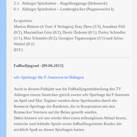
2:1 Aldinger Spitzbuben – Kugelbergjungs (Hoheneck)
6:1 Aldinger Spitzbuben – Lembergkicker (Poppenweiler I)
Es spielten:
Marlon Büttner (4 Tore/ 4 Vorlagen), Eray Duru (3/3), Jonathan Föll
(0/2), Maximilian Götz (0/2), Deniz Özdemir (0/1), Finley Schindler
(1/1), Max Schmider (6/2), Georgios Tiganourgias (5/1) und Julius
Waibel (0/2)
[D.F.]
Fußballjugend - [09.06.2015]
wfv-Spieltage für F-Junioren in Aldingen
Auch in diesem Frühjahr war die Fußballjugendabteilung des TV
Aldingen erneut Ausrichter gleich zweier wfv-Spieltage für F-Junioren
im April und Mai. Ergänzt wurden diese Spielrunden durch die
Remseck-Spieltage der Bambinis, die in Kooperation mit den
Remsecker Vereinen auf die Beine gestellt wurden.
Dabei können wir uns wieder über einen reibunglosen Ablauf freuen,
torreiche und lebhafte Spiele sowie fußballbegeisterte Kinder, die
reichlich Spaß an diesen Spieltagen hatten.