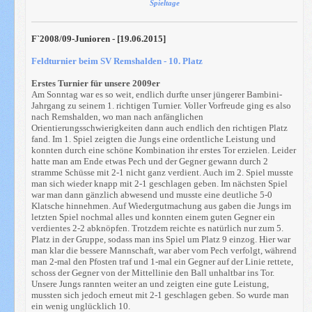
Spieltage
F`2008/09-Junioren - [19.06.2015]
Feldturnier beim SV Remshalden - 10. Platz
Erstes Turnier für unsere 2009er
Am Sonntag war es so weit, endlich durfte unser jüngerer Bambini-
Jahrgang zu seinem 1. richtigen Turnier. Voller Vorfreude ging es also
nach Remshalden, wo man nach anfänglichen
Orientierungsschwierigkeiten dann auch endlich den richtigen Platz
fand. Im 1. Spiel zeigten die Jungs eine ordentliche Leistung und
konnten durch eine schöne Kombination ihr erstes Tor erzielen. Leider
hatte man am Ende etwas Pech und der Gegner gewann durch 2
stramme Schüsse mit 2-1 nicht ganz verdient. Auch im 2. Spiel musste
man sich wieder knapp mit 2-1 geschlagen geben. Im nächsten Spiel
war man dann gänzlich abwesend und musste eine deutliche 5-0
Klatsche hinnehmen. Auf Wiedergutmachung aus gaben die Jungs im
letzten Spiel nochmal alles und konnten einem guten Gegner ein
verdientes 2-2 abknöpfen. Trotzdem reichte es natürlich nur zum 5.
Platz in der Gruppe, sodass man ins Spiel um Platz 9 einzog. Hier war
man klar die bessere Mannschaft, war aber vom Pech verfolgt, während
man 2-mal den Pfosten traf und 1-mal ein Gegner auf der Linie rettete,
schoss der Gegner von der Mittellinie den Ball unhaltbar ins Tor.
Unsere Jungs rannten weiter an und zeigten eine gute Leistung,
mussten sich jedoch erneut mit 2-1 geschlagen geben. So wurde man
ein wenig unglücklich 10.