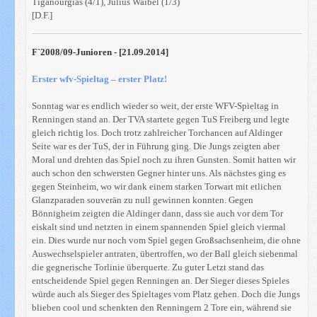
Tiganourgias (4/1), Julius Waibel (1/3)
[D.F.]
F`2008/09-Junioren - [21.09.2014]
Erster wfv-Spieltag – erster Platz!
Sonntag war es endlich wieder so weit, der erste WFV-Spieltag in
Renningen stand an. Der TVA startete gegen TuS Freiberg und legte
gleich richtig los. Doch trotz zahlreicher Torchancen auf Aldinger
Seite war es der TuS, der in Führung ging. Die Jungs zeigten aber
Moral und drehten das Spiel noch zu ihren Gunsten. Somit hatten wir
auch schon den schwersten Gegner hinter uns. Als nächstes ging es
gegen Steinheim, wo wir dank einem starken Torwart mit etlichen
Glanzparaden souverän zu null gewinnen konnten. Gegen
Bönnigheim zeigten die Aldinger dann, dass sie auch vor dem Tor
eiskalt sind und netzten in einem spannenden Spiel gleich viermal
ein. Dies wurde nur noch vom Spiel gegen Großsachsenheim, die ohne
Auswechselspieler antraten, übertroffen, wo der Ball gleich siebenmal
die gegnerische Torlinie überquerte. Zu guter Letzt stand das
entscheidende Spiel gegen Renningen an. Der Sieger dieses Spieles
würde auch als Sieger des Spieltages vom Platz gehen. Doch die Jungs
blieben cool und schenkten den Renningern 2 Tore ein, während sie