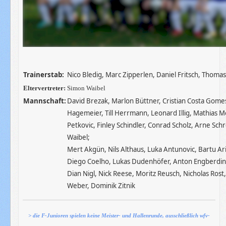
Trainerstab:
Nico Bledig, Marc Zipperlen, Daniel Fritsch, Thoma
Eltervertreter:
Simon Waibel
Mannschaft:
David Brezak, Marlon Büttner, Cristian Costa Gomes
Hagemeier, Till Herrmann, Leonard Illig, Mathias M
Petkovic, Finley Schindler, Conrad Scholz, Arne Sch
Waibel;
Mert Akgün, Nils Althaus, Luka Antunovic, Bartu Ar
Diego Coelho, Lukas Dudenhöfer, Anton Engberding, To
Dian Nigl, Nick Reese, Moritz Reusch, Nicholas Rost
Weber, Dominik Zitnik
> die F-Junioren spielen keine Meister- und Hallenrunde, ausschließlich wfv-