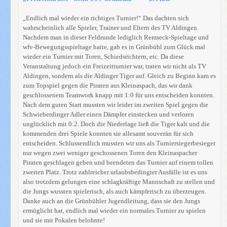
„Endlich mal wieder ein richtiges Turnier!“ Das dachten sich
wahrscheinlich alle Spieler, Trainer und Eltern des TV Aldingen.
Nachdem man in dieser Feldrunde lediglich Remseck-Spieltage und
wfv-Bewegungsspieltage hatte, gab es in Grünbühl zum Glück mal
wieder ein Turnier mit Toren, Schiedsrichtern, etc. Da diese
Veranstaltung jedoch ein Freizeitturnier war, traten wir nicht als TV
Aldingen, sondern als die Aldinger Tiger auf. Gleich zu Beginn kam es
zum Topspiel gegen die Piraten aus Kleinaspach, das wir dank
geschlossenem Teamwork knapp mit 1:0 für uns entscheiden konnten.
Nach dem guten Start mussten wir leider im zweiten Spiel gegen die
Schwieberdinger Adler einen Dämpfer einstecken und verloren
unglücklich mit 0:2. Doch die Niederlage ließ die Tiger kalt und die
kommenden drei Spiele konnten sie allesamt souverän für sich
entscheiden. Schlussendlich mussten wir uns als Turniersiegerbesieger
nur wegen zwei weniger geschossenen Toren den Kleinaspacher
Piraten geschlagen geben und beendeten das Turnier auf einem tollen
zweiten Platz. Trotz zahlreicher urlaubsbedingter Ausfälle ist es uns
also trotzdem gelungen eine schlagkräftige Mannschaft zu stellen und
die Jungs wussten spielerisch, als auch kämpferisch zu überzeugen.
Danke auch an die Grünbühler Jugendleitung, dass sie den Jungs
ermöglicht hat, endlich mal wieder ein normales Turnier zu spielen
und sie mit Pokalen belohnte!