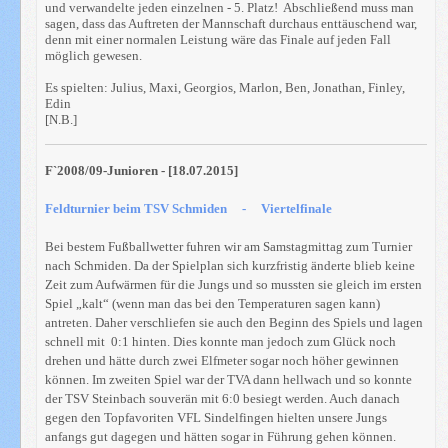
und verwandelte jeden einzelnen - 5. Platz! Abschließend muss man
sagen, dass das Auftreten der Mannschaft durchaus enttäuschend war,
denn mit einer normalen Leistung wäre das Finale auf jeden Fall
möglich gewesen.
Es spielten: Julius, Maxi, Georgios, Marlon, Ben, Jonathan, Finley,
Edin
[N.B.]
F`2008/09-Junioren - [18.07.2015]
Feldturnier beim TSV Schmiden - Viertelfinale
Bei bestem Fußballwetter fuhren wir am Samstagmittag zum Turnier
nach Schmiden. Da der Spielplan sich kurzfristig änderte blieb keine
Zeit zum Aufwärmen für die Jungs und so mussten sie gleich im ersten
Spiel „kalt“ (wenn man das bei den Temperaturen sagen kann)
antreten. Daher verschliefen sie auch den Beginn des Spiels und lagen
schnell mit 0:1 hinten. Dies konnte man jedoch zum Glück noch
drehen und hätte durch zwei Elfmeter sogar noch höher gewinnen
können. Im zweiten Spiel war der TVA dann hellwach und so konnte
der TSV Steinbach souverän mit 6:0 besiegt werden. Auch danach
gegen den Topfavoriten VFL Sindelfingen hielten unsere Jungs
anfangs gut dagegen und hätten sogar in Führung gehen können.