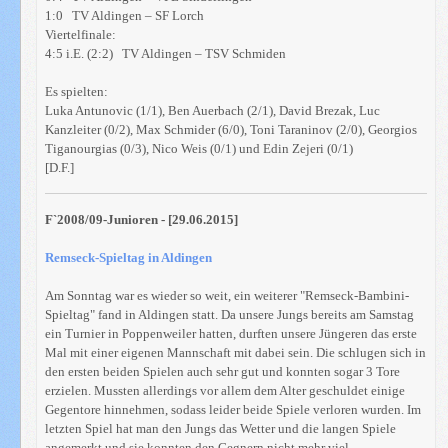
1:0 TV Aldingen – SF Lorch
Viertelfinale:
4:5 i.E. (2:2) TV Aldingen – TSV Schmiden
Es spielten:
Luka Antunovic (1/1), Ben Auerbach (2/1), David Brezak, Luc
Kanzleiter (0/2), Max Schmider (6/0), Toni Taraninov (2/0), Georgios
Tiganourgias (0/3), Nico Weis (0/1) und Edin Zejeri (0/1)
[D.F.]
F`2008/09-Junioren - [29.06.2015]
Remseck-Spieltag in Aldingen
Am Sonntag war es wieder so weit, ein weiterer "Remseck-Bambini-
Spieltag" fand in Aldingen statt. Da unsere Jungs bereits am Samstag
ein Turnier in Poppenweiler hatten, durften unsere Jüngeren das erste
Mal mit einer eigenen Mannschaft mit dabei sein. Die schlugen sich in
den ersten beiden Spielen auch sehr gut und konnten sogar 3 Tore
erzielen. Mussten allerdings vor allem dem Alter geschuldet einige
Gegentore hinnehmen, sodass leider beide Spiele verloren wurden. Im
letzten Spiel hat man den Jungs das Wetter und die langen Spiele
angemerkt und sie konnten den Gegnern nicht mehr viel