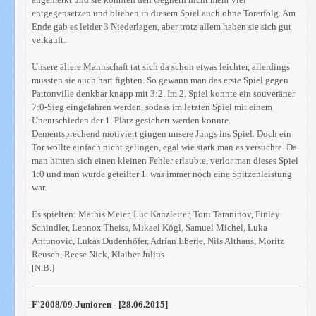
entgegensetzen und blieben in diesem Spiel auch ohne Torerfolg. Am
Ende gab es leider 3 Niederlagen, aber trotz allem haben sie sich gut
verkauft.
Unsere ältere Mannschaft tat sich da schon etwas leichter, allerdings
mussten sie auch hart fighten. So gewann man das erste Spiel gegen
Pattonville denkbar knapp mit 3:2. Im 2. Spiel konnte ein souveräner
7:0-Sieg eingefahren werden, sodass im letzten Spiel mit einem
Unentschieden der 1. Platz gesichert werden konnte.
Dementsprechend motiviert gingen unsere Jungs ins Spiel. Doch ein
Tor wollte einfach nicht gelingen, egal wie stark man es versuchte. Da
man hinten sich einen kleinen Fehler erlaubte, verlor man dieses Spiel
1:0 und man wurde geteilter 1. was immer noch eine Spitzenleistung
war.
Es spielten: Mathis Meier, Luc Kanzleiter, Toni Taraninov, Finley
Schindler, Lennox Theiss, Mikael Kögl, Samuel Michel, Luka
Antunovic, Lukas Dudenhöfer, Adrian Eberle, Nils Althaus, Moritz
Reusch, Reese Nick, Klaiber Julius
[N.B.]
F`2008/09-Junioren - [28.06.2015]