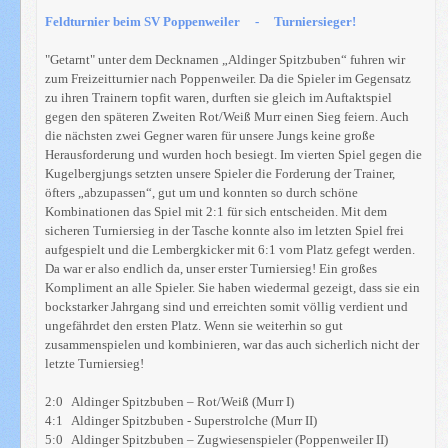
Feldturnier beim SV Poppenweiler - Turniersieger!
"Getarnt" unter dem Decknamen „Aldinger Spitzbuben“ fuhren wir
zum Freizeitturnier nach Poppenweiler. Da die Spieler im Gegensatz
zu ihren Trainern topfit waren, durften sie gleich im Auftaktspiel
gegen den späteren Zweiten Rot/Weiß Murr einen Sieg feiern. Auch
die nächsten zwei Gegner waren für unsere Jungs keine große
Herausforderung und wurden hoch besiegt. Im vierten Spiel gegen die
Kugelbergjungs setzten unsere Spieler die Forderung der Trainer,
öfters „abzupassen“, gut um und konnten so durch schöne
Kombinationen das Spiel mit 2:1 für sich entscheiden. Mit dem
sicheren Turniersieg in der Tasche konnte also im letzten Spiel frei
aufgespielt und die Lembergkicker mit 6:1 vom Platz gefegt werden.
Da war er also endlich da, unser erster Turniersieg! Ein großes
Kompliment an alle Spieler. Sie haben wiedermal gezeigt, dass sie ein
bockstarker Jahrgang sind und erreichten somit völlig verdient und
ungefährdet den ersten Platz. Wenn sie weiterhin so gut
zusammenspielen und kombinieren, war das auch sicherlich nicht der
letzte Turniersieg!
2:0 Aldinger Spitzbuben – Rot/Weiß (Murr I)
4:1 Aldinger Spitzbuben - Superstrolche (Murr II)
5:0 Aldinger Spitzbuben – Zugwiesenspieler (Poppenweiler II)