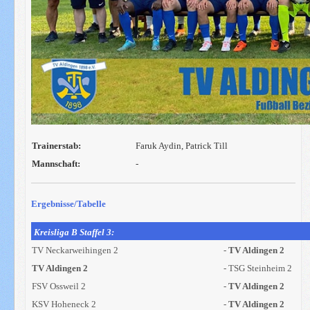
Trainerstab:
Faruk Aydin, Patrick Till
Mannschaft:
-
Ergebnisse/Tabelle
Kreisliga B Staffel 3:
TV Neckarweihingen 2
-
TV Aldingen 2
TV Aldingen 2
- TSG Steinheim 2
FSV Ossweil 2
-
TV Aldingen 2
KSV Hoheneck 2
-
TV Aldingen 2