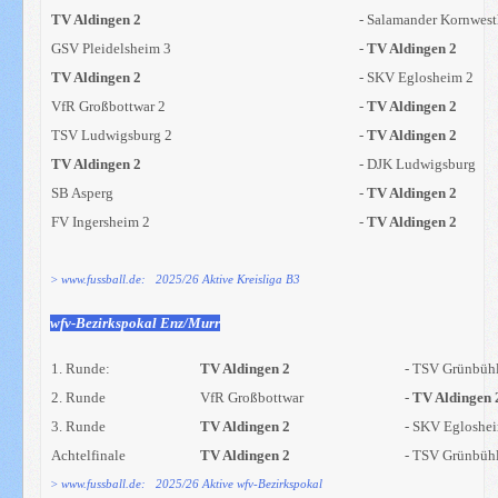
TV Aldingen 2
- Salamander Kornwes
GSV Pleidelsheim 3
-
TV Aldingen 2
TV Aldingen 2
-
SKV Eglosheim 2
VfR Großbottwar 2
-
TV Aldingen 2
TSV Ludwigsburg 2
-
TV Aldingen 2
TV Aldingen 2
- DJK Ludwigsburg
SB Asperg
-
TV Aldingen 2
FV Ingersheim 2
-
TV Aldingen 2
> www.fussball.de: 2025/26 Aktive Kreisliga B3
wfv-Bezirkspokal Enz/Murr
1. Runde:
TV Aldingen 2
- TSV Grünbüh
2. Runde
VfR Großbottwar
-
TV Aldingen 
3. Runde
TV Aldingen 2
- SKV Egloshe
Achtelfinale
TV Aldingen 2
- TSV Grünbüh
> www.fussball.de: 2025/26 Aktive wfv-Bezirkspokal