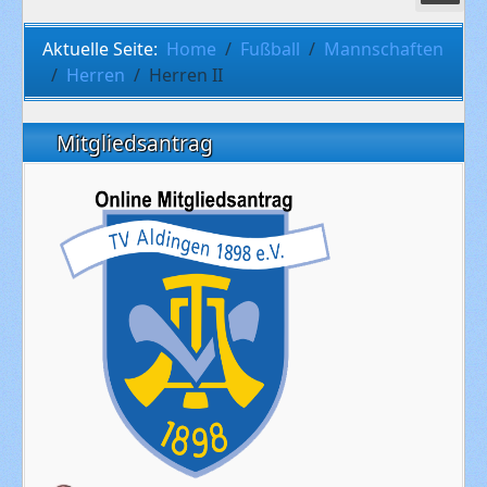
Aktuelle Seite:
Home
Fußball
Mannschaften
Herren
Herren II
Mitgliedsantrag