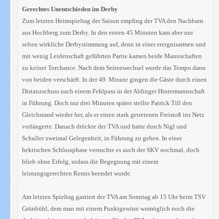
Gerechtes Unentschieden im Derby
Zum letzten Heimspieltag der Saison empfing der TVA den Nachbarn
aus Hochberg zum Derby. In den ersten 45 Minuten kam aber nur
selten wirkliche Derbystimmung auf, denn in einer ereignisarmen und
mit wenig Leidenschaft geführten Partie kamen beide Mannschaften
zu keiner Torchance. Nach dem Seitenwechsel wurde das Tempo dann
von beiden verschärft. In der 49. Minute gingen die Gäste durch einen
Distanzschuss nach einem Fehlpass in der Aldinger Hintermannschaft
in Führung. Doch nur drei Minuten später stellte Patrick Till den
Gleichstand wieder her, als er einen stark getretenen Freistoß ins Netz
verlängerte. Danach drückte der TVA und hatte durch Nigl und
Schuller zweimal Gelegenheit, in Führung zu gehen. In einer
hektischen Schlussphase versuchte es auch der SKV nochmal, doch
blieb ohne Erfolg, sodass die Begegnung mit einem
leistungsgerechten Remis beendet wurde.
Am letzten Spieltag gastiert der TVA am Sonntag ab 15 Uhr beim TSV
Grünbühl, dem man mit einem Punktgewinn womöglich noch die