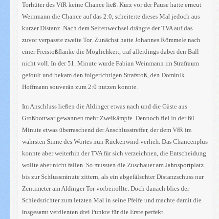
Torhüter des VfR keine Chance ließ. Kurz vor der Pause hatte erneut
Weinmann die Chance auf das 2:0, scheiterte dieses Mal jedoch aus
kurzer Distanz. Nach dem Seitenwechsel drängte der TVA auf das
zuvor verpasste zweite Tor. Zunächst hatte Johannes Römmele nach
einer Freistoßflanke die Möglichkeit, traf allerdings dabei den Ball
nicht voll. In der 51. Minute wurde Fabian Weinmann im Strafraum
gefoult und bekam den folgerichtigen Strafstoß, den Dominik
Hoffmann souverän zum 2:0 nutzen konnte.
Im Anschluss ließen die Aldinger etwas nach und die Gäste aus
Großbottwar gewannen mehr Zweikämpfe. Dennoch fiel in der 60.
Minute etwas überraschend der Anschlusstreffer, der dem VfR im
wahrsten Sinne des Wortes nun Rückenwind verlieh. Das Chancenplus
konnte aber weiterhin der TVA für sich verzeichnen, die Entscheidung
wollte aber nicht fallen. So mussten die Zuschauer am Jahnsportplatz
bis zur Schlussminute zittern, als ein abgefälschter Distanzschuss nur
Zentimeter am Aldinger Tor vorbeirollte. Doch danach blies der
Schiedsrichter zum letzten Mal in seine Pfeife und machte damit die
insgesamt verdienten drei Punkte für die Erste perfekt.