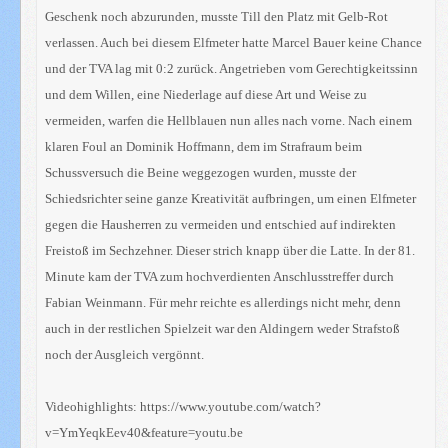
Geschenk noch abzurunden, musste Till den Platz mit Gelb-Rot
verlassen. Auch bei diesem Elfmeter hatte Marcel Bauer keine Chance
und der TVA lag mit 0:2 zurück. Angetrieben vom Gerechtigkeitssinn
und dem Willen, eine Niederlage auf diese Art und Weise zu
vermeiden, warfen die Hellblauen nun alles nach vorne. Nach einem
klaren Foul an Dominik Hoffmann, dem im Strafraum beim
Schussversuch die Beine weggezogen wurden, musste der
Schiedsrichter seine ganze Kreativität aufbringen, um einen Elfmeter
gegen die Hausherren zu vermeiden und entschied auf indirekten
Freistoß im Sechzehner. Dieser strich knapp über die Latte. In der 81.
Minute kam der TVA zum hochverdienten Anschlusstreffer durch
Fabian Weinmann. Für mehr reichte es allerdings nicht mehr, denn
auch in der restlichen Spielzeit war den Aldingern weder Strafstoß
noch der Ausgleich vergönnt.
Videohighlights:
https://www.youtube.com/watch?
v=YmYeqkEev40&feature=youtu.be