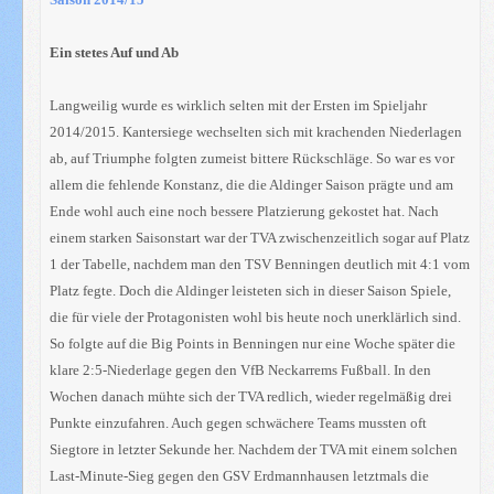
Ein stetes Auf und Ab
Langweilig wurde es wirklich selten mit der Ersten im Spieljahr
2014/2015. Kantersiege wechselten sich mit krachenden Niederlagen
ab, auf Triumphe folgten zumeist bittere Rückschläge. So war es vor
allem die fehlende Konstanz, die die Aldinger Saison prägte und am
Ende wohl auch eine noch bessere Platzierung gekostet hat. Nach
einem starken Saisonstart war der TVA zwischenzeitlich sogar auf Platz
1 der Tabelle, nachdem man den TSV Benningen deutlich mit 4:1 vom
Platz fegte. Doch die Aldinger leisteten sich in dieser Saison Spiele,
die für viele der Protagonisten wohl bis heute noch unerklärlich sind.
So folgte auf die Big Points in Benningen nur eine Woche später die
klare 2:5-Niederlage gegen den VfB Neckarrems Fußball. In den
Wochen danach mühte sich der TVA redlich, wieder regelmäßig drei
Punkte einzufahren. Auch gegen schwächere Teams mussten oft
Siegtore in letzter Sekunde her. Nachdem der TVA mit einem solchen
Last-Minute-Sieg gegen den GSV Erdmannhausen letztmals die