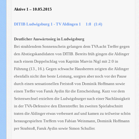
Aktive 1 – 10.05.2015
DITIB Ludwigsburg 1 - TV Aldingen 1 1:8 (1:4)
Deutlicher Auswärtssieg in Ludwigsburg
Bei strahlendem Sonnenschein gelangen dem TVA acht Treffer gegen
den Abstiegskandidaten von DITIB. Bereits früh gingen die Aldinger
nach einem Doppelschlag von Kapitän Marvin Nigl mit 2:0 in
Führung (13., 16.). Gegen schwache Hausherren zeigten die Aldinger
ebenfalls nicht ihre beste Leistung, sorgten aber noch vor der Pause
durch einen sensationellen Freistoß von Dominik Hoffmann sowie
einen Treffer von Faruk Aydin für die Entscheidung. Kurz vor dem
Seitenwechsel erzielten die Ludwigsburger nach einer Nachlässigkeit
in der TVA-Defensive den Ehrentreffer. Im zweiten Spielabschnitt
traten die Aldinger etwas verbessert auf und kamen zu teilweise schön
herausgespielten Treffern von Fabian Weinmann, Dominik Hoffmann
per Strafstoß, Faruk Aydin sowie Simon Schuller.