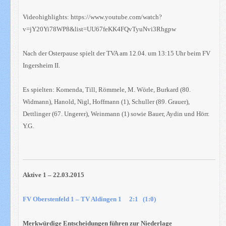
Videohighlights:
https://www.youtube.com/watch?
v=jY20Yi78WP8&list=UU67feKK4FQvTyuNvi3Rhgpw
Nach der Osterpause spielt der TVA am 12.04. um 13:15 Uhr beim FV
Ingersheim II.
Es spielten: Komenda, Till, Römmele, M. Wörle, Burkard (80.
Widmann), Hanold, Nigl, Hoffmann (1), Schuller (89. Grauer),
Dettlinger (67. Ungerer), Weinmann (1) sowie Bauer, Aydin und Hörr.
Y.G.
Aktive 1 – 22.03.2015
FV Oberstenfeld 1 – TV Aldingen 1 2:1 (1:0)
Merkwürdige Entscheidungen führen zur Niederlage