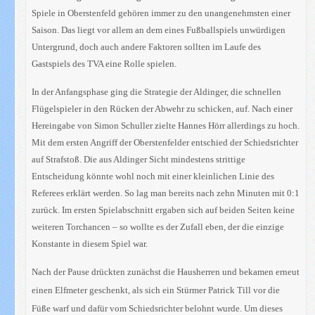
Spiele in Oberstenfeld gehören immer zu den unangenehmsten einer
Saison. Das liegt vor allem an dem eines Fußballspiels unwürdigen
Untergrund, doch auch andere Faktoren sollten im Laufe des
Gastspiels des TVA eine Rolle spielen.
In der Anfangsphase ging die Strategie der Aldinger, die schnellen
Flügelspieler in den Rücken der Abwehr zu schicken, auf. Nach einer
Hereingabe von Simon Schuller zielte Hannes Hörr allerdings zu hoch.
Mit dem ersten Angriff der Oberstenfelder entschied der Schiedsrichter
auf Strafstoß. Die aus Aldinger Sicht mindestens strittige
Entscheidung könnte wohl noch mit einer kleinlichen Linie des
Referees erklärt werden. So lag man bereits nach zehn Minuten mit 0:1
zurück. Im ersten Spielabschnitt ergaben sich auf beiden Seiten keine
weiteren Torchancen – so wollte es der Zufall eben, der die einzige
Konstante in diesem Spiel war.
Nach der Pause drückten zunächst die Hausherren und bekamen erneut
einen Elfmeter geschenkt, als sich ein Stürmer Patrick Till vor die
Füße warf und dafür vom Schiedsrichter belohnt wurde. Um dieses