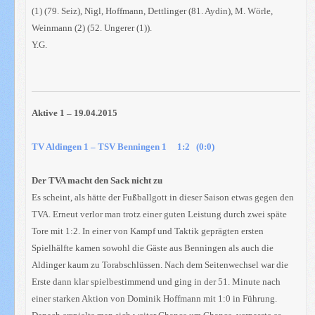
(1) (79. Seiz), Nigl, Hoffmann, Dettlinger (81. Aydin), M. Wörle,
Weinmann (2) (52. Ungerer (1)).
Y.G.
Aktive 1 – 19.04.2015
TV Aldingen 1 – TSV Benningen 1 1:2 (0:0)
Der TVA macht den Sack nicht zu
Es scheint, als hätte der Fußballgott in dieser Saison etwas gegen den
TVA. Erneut verlor man trotz einer guten Leistung durch zwei späte
Tore mit 1:2. In einer von Kampf und Taktik geprägten ersten
Spielhälfte kamen sowohl die Gäste aus Benningen als auch die
Aldinger kaum zu Torabschlüssen. Nach dem Seitenwechsel war die
Erste dann klar spielbestimmend und ging in der 51. Minute nach
einer starken Aktion von Dominik Hoffmann mit 1:0 in Führung.