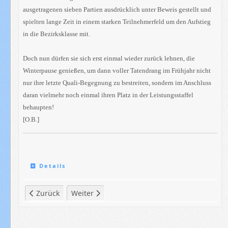
ausgetragenen sieben Partien ausdrücklich unter Beweis gestellt und
spielten lange Zeit in einem starken Teilnehmerfeld um den Aufstieg
in die Bezirksklasse mit.
Doch nun dürfen sie sich erst einmal wieder zurück lehnen, die
Winterpause genießen, um dann voller Tatendrang im Frühjahr nicht
nur ihre letzte Quali-Begegnung zu bestreiten, sondern im Anschluss
daran vielmehr noch einmal ihren Platz in der Leistungsstaffel
behaupten!
[O.B.]
Details
Vorheriger Beitrag: Chronik: 2021/22 - D`2010-Junioren
Nächster Beitrag: Chronik: 2021/22 - C`2008-J
Zurück
Weiter