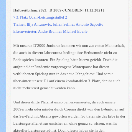
Halbzeitbilanz 2021 | D`2009-JUNIOREN [11.12.2021]
> 3. Platz Quali-Leistungsstaffel 2
Trainer: Ilija Antunovic, Julian Sellner, Antonio Saporito
Elternvertreter: Andre Brunner, Michael Eberle
Mit unseren D`2009-Junioren kommen wir nun zur ersten Mannschaft,
die auch in diesem Jahr corona-bedingt ihre Herbstrunde nicht zu
Ende spielen konnten. Ein Spieltag hätte hierzu gefehlt. Doch die
aufgrund der Pandemie vorgezogene Winterpause hat diesen
verbliebenen Spieltag nun in das neue Jahr gehievt. Und somit
überwintert unsere D1 auf einem komfortablen 3. Platz, der ihr auch
nicht mehr streit gemacht werden kann.
Und dieser dritte Platz ist umso bemerkenswerter, da auch unsere
2009er mehr oder minder durch Corona direkt von den E-Junioren auf
das 9er-Feld mit Abseits geworfen wurden. So traten sie das Erbe in der
Leistungsstaffel etwas unsicher an, ohne genau zu wissen, was ihr
aktueller Leistungsstadt ist. Doch diesen haben sie in den