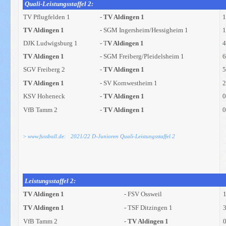
Quali-Leistungsstaffel 2:
TV Pflugfelden 1
-
TV Aldingen 1
TV Aldingen 1
- SGM Ingersheim/Hessigheim 1
DJK Ludwigsburg 1
- T
V Aldingen 1
TV Aldingen 1
- SGM Freiberg/Pleidelsheim 1
SGV Freiberg 2
-
TV Aldingen 1
TV Aldingen 1
- SV Kornwestheim 1
KSV Hoheneck
-
TV Aldingen 1
0
VfB Tamm 2
-
TV Aldingen 1
0
> www.fussball.de: 2021/22 D-Junioren Quali-Leistungsstaffel 2
Leistungsstaffel 2:
TV Aldingen 1
- FSV Ossweil
TV Aldingen 1
- TSF Ditzingen 1
VfB Tamm 2
-
TV Aldingen 1