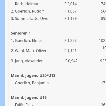
1. Roth, Helmut
F 2,014
74
2. Goerlich, Rudolf
F 1,867
56
3. Sommerlatte, Uwe
F 1,189
89
Senioren 1
1. Goerlich, Elmar
F 1,223
102
1
2. Wahl, Marc Oliver
F 1,121
3. Jung, Alexander
F 0,942
92
Männl. Jugend U20/U18
1. Goerlich, Benjamin
117
Männl. Jugend U16
1. Faißt, Felix
126