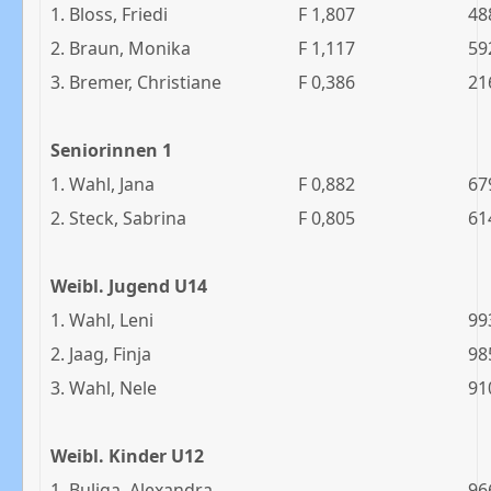
1. Bloss, Friedi
F 1,807
48
2. Braun, Monika
F 1,117
59
3. Bremer, Christiane
F 0,386
21
Seniorinnen 1
1. Wahl, Jana
F 0,882
67
2. Steck, Sabrina
F 0,805
61
Weibl. Jugend U14
1. Wahl, Leni
99
2. Jaag, Finja
98
3. Wahl, Nele
91
Weibl. Kinder U12
1. Buliga, Alexandra
96