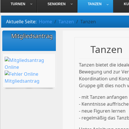
TURNEN
SENIOREN
TANZEN
KU
Aktuelle Seite:
Home
Tanzen
Tanzen
Mitgliedsantrag
Tanzen
Tanzen bietet die idea
Bewegung und zur Verb
Koordination und Konz
Gruppe gilt dies noch v
- mit Tanzen anfangen
- Kenntnisse auffrisch
- neue Figuren lernen
- regelmäßig das Tanz