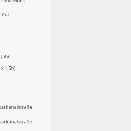
Einsteiger,
t nur
Jahr.
 x 1,5h)
karkanalstraße
karkanalstraße