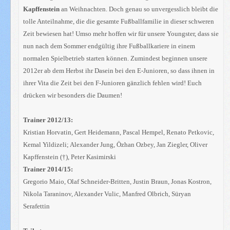
Kapffenstein
an Weihnachten. Doch genau so unvergesslich bleibt die
tolle Anteilnahme, die die gesamte Fußballfamilie in dieser schweren
Zeit bewiesen hat! Umso mehr hoffen wir für unsere Youngster, dass sie
nun nach dem Sommer endgültig ihre Fußballkariere in einem
normalen Spielbetrieb starten können. Zumindest beginnen unsere
2012er ab dem Herbst ihr Dasein bei den E-Junioren, so dass ihnen in
ihrer Vita die Zeit bei den F-Junioren gänzlich fehlen wird! Euch
drücken wir besonders die Daumen!
Trainer 2012/13:
Kristian Horvatin, Gert Heidemann, Pascal Hempel, Renato Petkovic,
Kemal Yildizeli; Alexander Jung, Özhan Ozbey, Jan Ziegler, Oliver
Kapffenstein (†), Peter Kasimirski
Trainer 2014/15:
Gregorio Maio, Olaf Schneider-Britten, Justin Braun, Jonas Kostron,
Nikola Taraninov, Alexander Vulic, Manfred Olbrich, Süryan
Serafettin