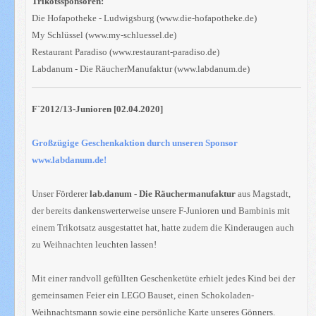
Trikotssponsoren:
Die Hofapotheke - Ludwigsburg (www.die-hofapotheke.de)
My Schlüssel (www.my-schluessel.de)
Restaurant Paradiso (www.restaurant-paradiso.de)
Labdanum - Die RäucherManufaktur (www.labdanum.de)
F`2012/13-Junioren [02.04.2020]
Großzügige Geschenkaktion durch unseren Sponsor
www.labdanum.de!
Unser Förderer
lab.danum - Die Räuchermanufaktur
aus Magstadt,
der bereits dankenswerterweise unsere F-Junioren und Bambinis mit
einem Trikotsatz ausgestattet hat, hatte zudem die Kinderaugen auch
zu Weihnachten leuchten lassen!
Mit einer randvoll gefüllten Geschenketüte erhielt jedes Kind bei der
gemeinsamen Feier ein LEGO Bauset, einen Schokoladen-
Weihnachtsmann sowie eine persönliche Karte unseres Gönners.