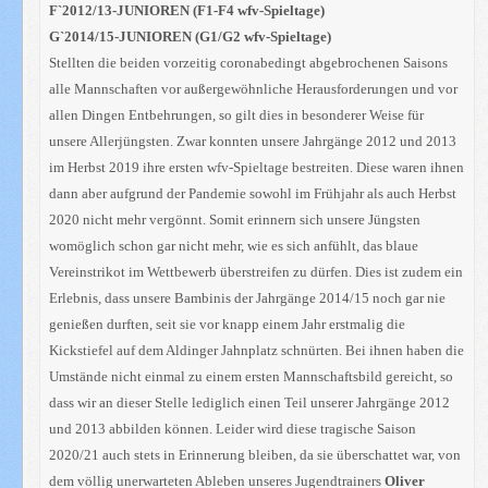
F`2012/13-JUNIOREN (F1-F4 wfv-Spieltage)
G`2014/15-JUNIOREN (G1/G2 wfv-Spieltage)
Stellten die beiden vorzeitig coronabedingt abgebrochenen Saisons
alle Mannschaften vor außergewöhnliche Herausforderungen und vor
allen Dingen Entbehrungen, so gilt dies in besonderer Weise für
unsere Allerjüngsten. Zwar konnten unsere Jahrgänge 2012 und 2013
im Herbst 2019 ihre ersten wfv-Spieltage bestreiten. Diese waren ihnen
dann aber aufgrund der Pandemie sowohl im Frühjahr als auch Herbst
2020 nicht mehr vergönnt. Somit erinnern sich unsere Jüngsten
womöglich schon gar nicht mehr, wie es sich anfühlt, das blaue
Vereinstrikot im Wettbewerb überstreifen zu dürfen. Dies ist zudem ein
Erlebnis, dass unsere Bambinis der Jahrgänge 2014/15 noch gar nie
genießen durften, seit sie vor knapp einem Jahr erstmalig die
Kickstiefel auf dem Aldinger Jahnplatz schnürten. Bei ihnen haben die
Umstände nicht einmal zu einem ersten Mannschaftsbild gereicht, so
dass wir an dieser Stelle lediglich einen Teil unserer Jahrgänge 2012
und 2013 abbilden können. Leider wird diese tragische Saison
2020/21 auch stets in Erinnerung bleiben, da sie überschattet war, von
dem völlig unerwarteten Ableben unseres Jugendtrainers
Oliver