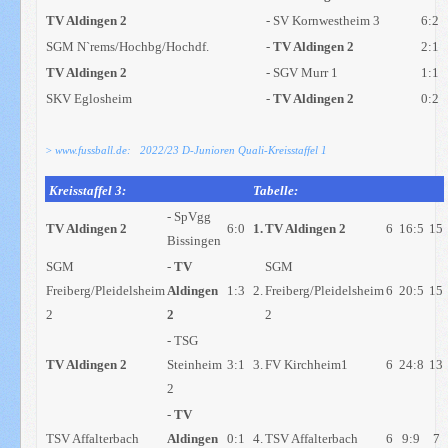
TV Aldingen 2
- SV Kornwestheim 3
6:2
SGM N`rems/Hochbg/Hochdf.
-
TV Aldingen 2
2:1
TV Aldingen 2
- SGV Murr 1
1:1
SKV Eglosheim
-
TV Aldingen 2
0:2
> www.fussball.de: 2022/23 D-Junioren Quali-Kreisstaffel 1
Kreisstaffel 3:
Tabelle:
- SpVgg
TV Aldingen 2
6:0
1.
TV Aldingen 2
6
16:5
15
Bissingen
SGM
-
TV
SGM
Freiberg/Pleidelsheim
Aldingen
1:3
2.
Freiberg/Pleidelsheim
6
20:5
15
2
2
2
- TSG
TV Aldingen 2
Steinheim
3:1
3.
FV Kirchheim1
6
24:8
13
2
-
TV
TSV Affalterbach
Aldingen
0:1
4.
TSV Affalterbach
6
9:9
7