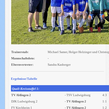
Trainerstab:
Michael Samer, Holger Holzinger und Christo
Mannschaftsfoto:
-
Elternvertreter:
Sandra Kasberger
Ergebnisse/Tabelle
Quali-Kreisstaffel 1:
TV Aldingen 2
- TSV Ludwigsburg
4:3
DJK Ludwigsburg 2
-
TV Aldingen 2
1:1
FV Kirchheim 1
-
TV Aldingen 2
1:2