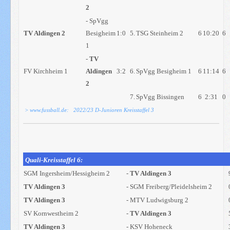
2
- SpVgg
TV Aldingen 2
Besigheim
1:0
5.
TSG Steinheim 2
6
10:20
6
1
-
TV
FV Kirchheim 1
Aldingen
3:2
6.
SpVgg Besigheim 1
6
11:14
6
2
7.
SpVgg Bissingen
6
2:31
0
> www.fussball.de: 2022/23 D-Junioren Kreisstaffel 3
Quali-Kreisstaffel 6:
SGM Ingersheim/Hessigheim 2
-
TV Aldingen 3
TV Aldingen 3
- SGM Freiberg/Pleidelsheim 2
TV Aldingen 3
- MTV Ludwigsburg 2
SV Kornwestheim 2
-
TV Aldingen 3
TV Aldingen 3
- KSV Hoheneck