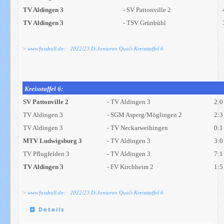
TV Aldingen 3
- SV Pattonville 2
TV Aldingen 3
- TSV Grünbühl
> www.fussball.de: 2022/23 D-Junioren Quali-Kreisstaffel
6
Kreisstaffel 6:
SV Pattonville 2
- TV Aldingen 3
2:0
TV Aldingen 3
- SGM Asperg/Möglingen 2
2:3
TV Aldingen 3
- TV Neckarweihingen
0:1
MTV Ludwigsburg 3
- TV Aldingen 3
3:0
TV Pflugfelden 3
- TV Aldingen 3
7:1
TV Aldingen 3
- FV Kirchheim 2
1:5
> www.fussball.de: 2022/23 D-Junioren Quali-Kreisstaffel
6
Details