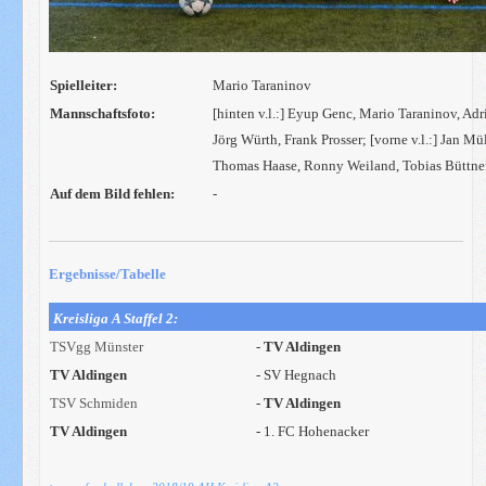
Spielleiter:
Mario Taraninov
Mannschaftsfoto:
[hinten v.l.:] Eyup Genc, Mario Taraninov, Adr
Jörg Würth, Frank Prosser; [vorne v.l.:] Jan M
Thomas Haase, Ronny Weiland, Tobias Büttner
Auf dem Bild fehlen:
-
Ergebnisse/Tabelle
Kreisliga A Staffel 2:
TSVgg Münster
-
TV Aldingen
TV Aldingen
- SV Hegnach
TSV Schmiden
-
TV Aldingen
TV Aldingen
- 1. FC Hohenacker