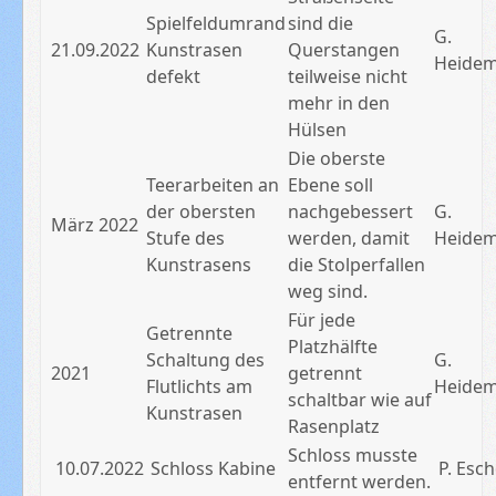
Spielfeldumrand
sind die
G.
21.09.2022
Kunstrasen
Querstangen
Heide
defekt
teilweise nicht
mehr in den
Hülsen
Die oberste
Teerarbeiten an
Ebene soll
der obersten
nachgebessert
G.
März 2022
Stufe des
werden, damit
Heide
Kunstrasens
die Stolperfallen
weg sind.
Für jede
Getrennte
Platzhälfte
Schaltung des
G.
2021
getrennt
Flutlichts am
Heide
schaltbar wie auf
Kunstrasen
Rasenplatz
Schloss musste
10.07.2022
Schloss Kabine
P. Esch
entfernt werden.