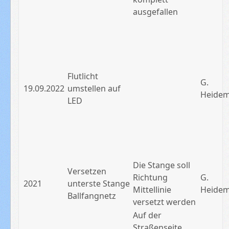
ausgefallen
Flutlicht
G.
19.09.2022
umstellen auf
Heide
LED
Die Stange soll
Versetzen
Richtung
G.
2021
unterste Stange
Mittellinie
Heide
Ballfangnetz
versetzt werden
Auf der
Straßenseite