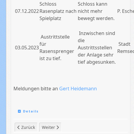
Schloss
Schloss kann
07.12.2022
Rasenplatz nach
nicht mehr
P. Esch
Spielplatz
bewegt werden.
Inzwischen sind
Austrittstelle
die
für
Stadt
03.05.2023
Austrittsstellen
Rasensprenger
Remse
der Anlage sehr
ist zu tief.
tief abgesunken.
Meldungen bitte an
Gert Heidemann
Details
Vorheriger Beitrag: 2022/23 - Abteilungsleitung Berichte
Nächster Beitrag: Chronik: 2020/21 - Mädche
Zurück
Weiter