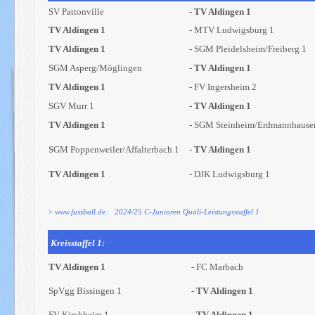
SV Pattonville
-
TV Aldingen 1
TV Aldingen 1
- MTV Ludwigsburg 1
TV Aldingen 1
- SGM Pleidelsheim/Freiberg 1
SGM Asperg/Möglingen
-
TV Aldingen 1
TV Aldingen 1
- FV Ingersheim 2
SGV Murr 1
-
TV Aldingen 1
TV Aldingen 1
- SGM Steinheim/Erdmannhause
SGM Poppenweiler/Affalterbach 1
-
TV Aldingen 1
TV Aldingen 1
- DJK Ludwigsburg 1
> www.fussball.de: 2024/25 C-Junioren Quali-Leistungsstaffel 1
Kreisstaffel 1:
TV Aldingen 1
- FC Marbach
SpVgg Bissingen 1
-
TV Aldingen 1
FV Kirchheim 1
-
TV Aldingen 1