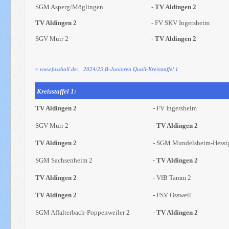
SGM Asperg/Möglingen
-
TV Aldingen 2
TV Aldingen 2
- FV SKV Ingersheim
SGV Murr 2
-
TV Aldingen 2
> www.fussball.de: 2024/25 B-Junioren Quali-Kreisstaffel 1
Kreisstaffel 1:
TV Aldingen 2
- FV Ingersheim
SGV Murr 2
-
TV Aldingen 2
TV Aldingen 2
- SGM Mundelsheim-Hessi
SGM Sachsenheim 2
-
TV Aldingen 2
TV Aldingen 2
- VfB Tamm 2
TV Aldingen 2
- FSV Ossweil
SGM Affalterbach-Poppenweiler 2
-
TV Aldingen 2