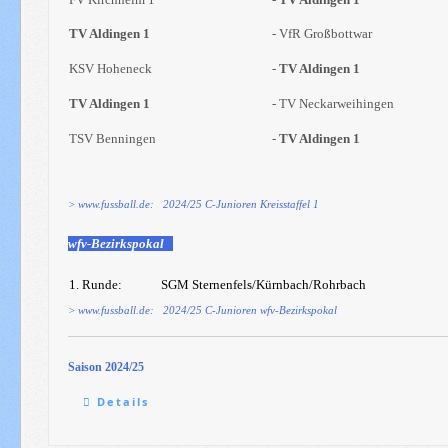
TV Aldingen 1
- VfR Großbottwar
KSV Hoheneck
-
TV Aldingen 1
TV Aldingen 1
- TV Neckarweihingen
TSV Benningen
-
TV Aldingen 1
> www.fussball.de: 2024/25 C-Junioren Kreisstaffel 1
wfv-Bezirkspokal
1. Runde:
SGM Sternenfels/Kürnbach/Rohrbach
> www.fussball.de: 2024/25 C-Junioren wfv-Bezirkspokal
Saison 2024/25
Details