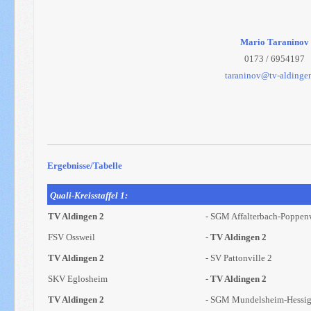
Mario Taraninov
0173 / 6954197
taraninov@tv-aldinge
Ergebnisse/Tabelle
Quali-Kreisstaffel 1:
TV Aldingen 2
- SGM Affalterbach-Poppenw
FSV Ossweil
-
TV Aldingen 2
TV Aldingen 2
- SV Pattonville 2
SKV Eglosheim
-
TV Aldingen 2
TV Aldingen 2
- SGM Mundelsheim-Hessi