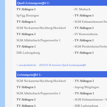
Quali-Leistungsstaffel 1:
TV Aldingen 1
- FC Marbach
SpVgg Bissingen
-
TV Aldingen 1
TV Aldingen 1
- SGM Erdmannhausen/St
SGM Neckarrems/Hochberg/Hochdorf
- TV Aldingen 1
TV Aldingen 1
- SV Kornwestheim
SGM Affalterbach/Poppenweiler 1
-
TV Aldingen 1
TV Aldingen 1
-
SGM Pleidelsheim/Freib
DJK Ludwigsburg
-
TV Aldingen 1
> www.fussball.de: 2024/25 B-Junioren Quali-Leistungsstaffel
Leistungsstaffel 1:
SGM Neckarrems/Hochberg/Hochdorf
-
TV Aldingen 1
TV Aldingen 1
- Asperg/Möglingen
SGM Affalterbach/Poppenweiler 1
-
TV Aldingen 1
TV Aldingen 1
-
SGM Erdmannhausen / S
TV Aldingen 1
- DJK Ludwigsburg