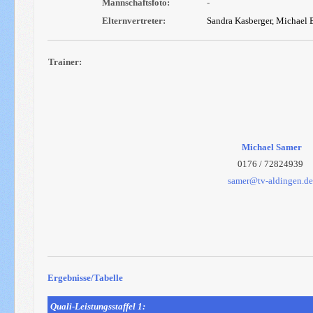
Mannschaftsfoto:
-
Elternvertreter:
Sandra Kasberger,
Michael E
Trainer:
Michael Samer
0176 / 72824939
samer@tv-aldingen.d
Ergebnisse/Tabelle
Quali-Leistungsstaffel 1: