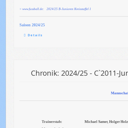
> www.fussball.de: 2024/25 B-Junioren Kreisstaffel 1
Saison 2024/25
Details
Chronik: 2024/25 - C`2011-Ju
Mannschaf
Trainerstab:
Michael Samer, Holger Holz