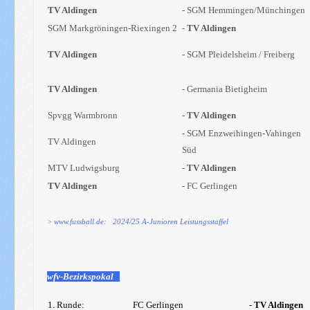
TV Aldingen
- SGM Hemmingen/Münchingen
SGM Markgröningen-Riexingen 2
-
TV Aldingen
TV Aldingen
- SGM Pleidelsheim / Freiberg
TV Aldingen
- Germania Bietigheim
Spvgg Warmbronn
-
TV Aldingen
- SGM Enzweihingen-Vahingen
TV Aldingen
Süd
MTV Ludwigsburg
-
TV Aldingen
TV Aldingen
- FC Gerlingen
> www.fussball.de: 2024/25 A-Junioren Leistungsstaffel
wfv-Bezirkspokal
1. Runde:
FC Gerlingen
-
TV Aldingen