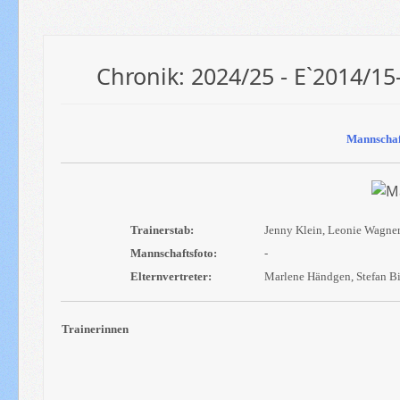
Chronik: 2024/25 - E`2014/15
Mannschaf
Trainerstab:
Jenny Klein, Leonie Wagner,
Mannschaftsfoto:
-
Elternvertreter:
Marlene Händgen,
Stefan Bi
Trainerinnen