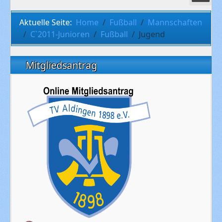
Aktuelle Seite:
Home
Fußball
Mannschaften
C`2011-Junioren
Fußball
Jugend
Mitgliedsantrag