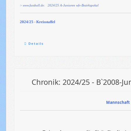
> www.fussball.de: 2024/25 A-Junioren wfv-Bezirkspokal
2024/25 - Kreisstaffel
Details
Chronik: 2024/25 - B`2008-Ju
Mannschaft 