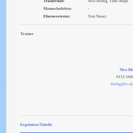
Trainerstab:
Nico Bledig, Timo Nuspl
Mannschaftsfoto:
-
Elternvertreter:
Toni Naraci
Trainer
Nico Bl
0151/106
bledig@tv-al
Ergebnisse/Tabelle