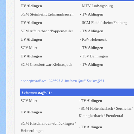
TV Aldingen
- MTV Ludwigsburg
SGM Steinheim/Erdmannhausen
-
TV Aldingen
TV Aldingen
- SGM Pleidelsheim/Freiberg
SGM Affalterbach/Poppenweiler
-
TV Aldingen
TV Aldingen
- KSV Hoheneck
SGV Murr
-
TV Aldingen
TV Aldingen
- TSV Benningen
SGM Grossbottwar-Kleinaspach
-
TV Aldingen
> www.fussball.de: 2024/25 A-Junioren Quali-Kreisstaffel 1
Leistungsstaffel 1:
SGV Murr
-
TV Aldingen
- SGM Hohenhaslach / Sersheim /
TV Aldingen
Kleinglattbach / Freudental
SGM Hirschlanden-Schöckingen /
-
TV Aldingen
Heimerdingen