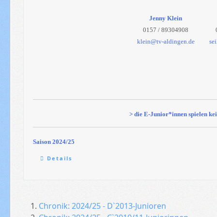
Jenny Klein
0157 / 89304908
klein@tv-aldingen.de
se
> die E-Junior*innen spielen ke
Saison 2024/25
Details
Chronik: 2024/25 - D`2013-Junioren