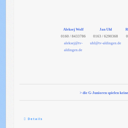
Aleksej Wolf
Jan Uhl
R
0160 / 8433786
0163 / 6290368
0
aleksej@tv-
uhl@tv-aldingen.de
aldingen.de
> die G-Junioren spielen kein
Details