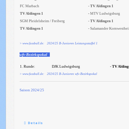
FC Marbach
-
TV Aldingen 1
TV Aldingen 1
-
MTV Ludwigsburg
SGM Pleidelsheim / Freiberg
-
TV Aldingen 1
TV Aldingen 1
- Salamander Kornwesthe
> www.fussball.de: 2024/25 B-Junioren Leistungsstaffel 1
wfv-Bezirkspokal
1. Runde:
DJK Ludwigsburg
-
TV Alding
> www.fussball.de: 2024/25 B-Junioren wfv-Bezirkspokal
Saison 2024/25
Details