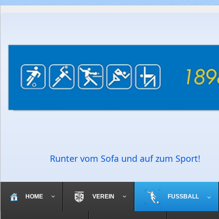
Runter vom Sofa und auf zum Sport!
HOME
VEREIN
FUSSBALL