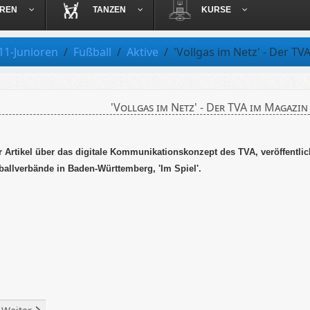
OREN
TANZEN
KURSE
11-Junioren
Fußball
Aktive
'Vollgas im Netz' - Der TV
'Vollgas im Netz' - Der TVA im Magazin 
er Artikel über das digitale Kommunikationskonzept des TVA, veröffentlich
allverbände in Baden-Württemberg, 'Im Spiel'.
Beitrag: Spielplan
Nächster Beitrag: Kader (4)