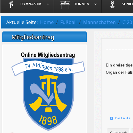
GYMNASTIK
TURNEN
SENI
Aktuelle Seite:
Home
Fußball
Mannschaften
C`20
Mitgliedsantrag
Ein dreiseitig
Organ der Fußb
Details
Vorheriger 