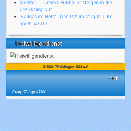
Meister --- Unsere Fußballer steigen in die
Bezirksliga auf
'Vollgas im Netz' - Der TVA im Magazin 'Im
Spiel' 6/2013
Freiwilligendienst
© 2024, TV Aldingen 1898 e.V.
↑↑↑
Freitag, 07. August 2026