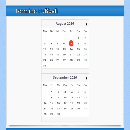
Termine Fußball
August 2026
Mo
Di
Mi
Do
Fr
Sa
So
1
2
3
4
5
6
7
8
9
10
11
12
13
14
15
16
17
18
19
20
21
22
23
24
25
26
27
28
29
30
31
September 2026
Mo
Di
Mi
Do
Fr
Sa
So
1
2
3
4
5
6
7
8
9
10
11
12
13
14
15
16
17
18
19
20
21
22
23
24
25
26
27
28
29
30