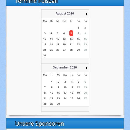
Termine Fußball
August 2026
Mo
Di
Mi
Do
Fr
Sa
So
1
2
3
4
5
6
7
8
9
10
11
12
13
14
15
16
17
18
19
20
21
22
23
24
25
26
27
28
29
30
31
September 2026
Mo
Di
Mi
Do
Fr
Sa
So
1
2
3
4
5
6
7
8
9
10
11
12
13
14
15
16
17
18
19
20
21
22
23
24
25
26
27
28
29
30
Unsere Sponsoren