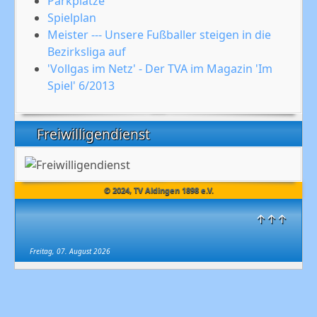
Parkplätze
Spielplan
Meister --- Unsere Fußballer steigen in die
Bezirksliga auf
'Vollgas im Netz' - Der TVA im Magazin 'Im
Spiel' 6/2013
Freiwilligendienst
© 2024, TV Aldingen 1898 e.V.
↑↑↑
Freitag, 07. August 2026